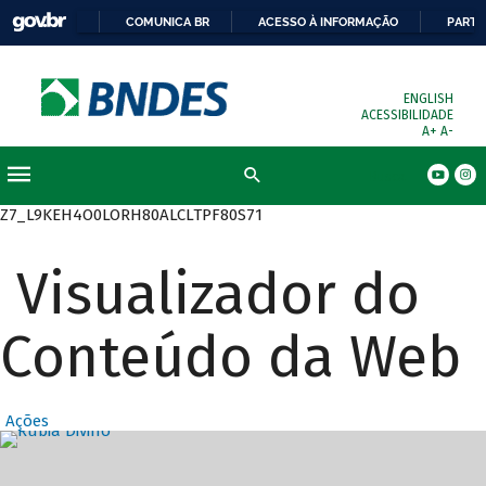
COMUNICA BR
ACESSO À INFORMAÇÃO
PARTI
ENGLISH
ACESSIBILIDADE
A+
A-
Busca
Z7_L9KEH4O0LORH80ALCLTPF80S71
Visualizador do
Conteúdo da Web
Ações
Destaques Prin