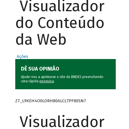
Visualizador
do Conteúdo
da Web
Ações
DÊ SUA OPINIÃO
Ajude-nos a aprimorar o site do BNDES preenchendo
uma rápida
pesquisa
.
Z7_L9KEH4O0LORH80ALCLTPF80SN7
Visualizador