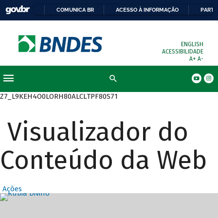
COMUNICA BR
ACESSO À INFORMAÇÃO
PARTI
ENGLISH
ACESSIBILIDADE
A+
A-
Busca
Z7_L9KEH4O0LORH80ALCLTPF80S71
Visualizador do
Conteúdo da Web
Ações
Destaques Prin