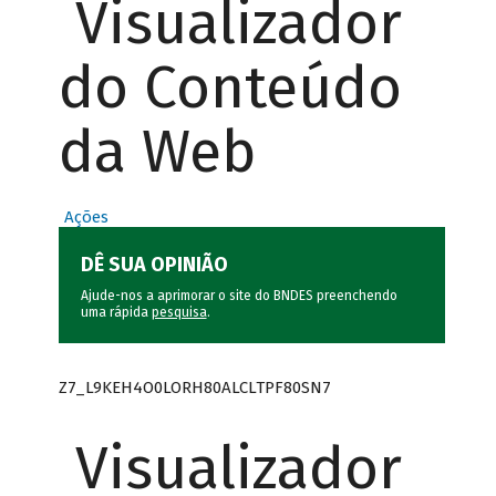
Visualizador
do Conteúdo
da Web
Ações
DÊ SUA OPINIÃO
Ajude-nos a aprimorar o site do BNDES preenchendo
uma rápida
pesquisa
.
Z7_L9KEH4O0LORH80ALCLTPF80SN7
Visualizador