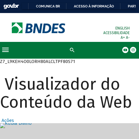
COMUNICA BR
ACESSO À INFORMAÇÃO
PARTI
ENGLISH
ACESSIBILIDADE
A+
A-
Busca
Z7_L9KEH4O0LORH80ALCLTPF80S71
Visualizador do
Conteúdo da Web
Ações
Destaques Prin