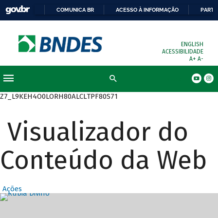
COMUNICA BR
ACESSO À INFORMAÇÃO
PARTI
ENGLISH
ACESSIBILIDADE
A+
A-
Busca
Z7_L9KEH4O0LORH80ALCLTPF80S71
Visualizador do
Conteúdo da Web
Ações
Destaques Prin