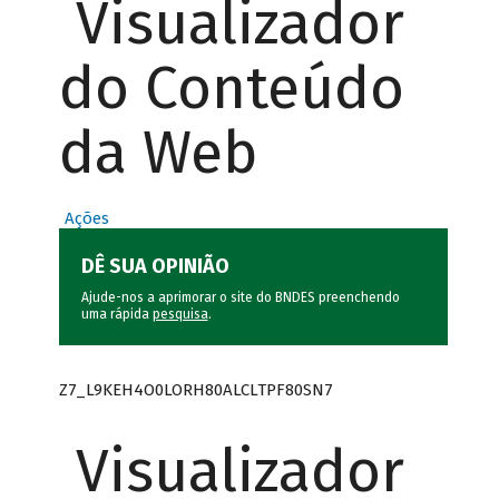
Visualizador
do Conteúdo
da Web
Ações
DÊ SUA OPINIÃO
Ajude-nos a aprimorar o site do BNDES preenchendo
uma rápida
pesquisa
.
Z7_L9KEH4O0LORH80ALCLTPF80SN7
Visualizador