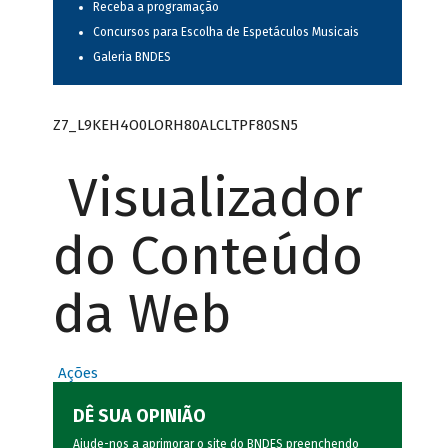
Receba a programação
Concursos para Escolha de Espetáculos Musicais
Galeria BNDES
Z7_L9KEH4O0LORH80ALCLTPF80SN5
Visualizador
do Conteúdo
da Web
Ações
DÊ SUA OPINIÃO
Ajude-nos a aprimorar o site do BNDES preenchendo