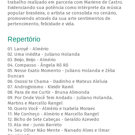
trabalho realizado em parceria com Mariene de Castro.
Evidenciando sua potência como intérprete da música
popular brasileira, o artista se consolida no cenário,
promovendo através da sua arte sentimentos de
pertencimento, felicidade e vida.
Repertório
01. Laroyê - Almério
02. Uma Inédita - Juliano Holanda
03. Beijo, Beijo - Almério
04. Compasso - Ângela Rô Rô
05. Nesse Exato Momento - Juliano Holanda e Zélia
Duncan
06. Oxossi te Chama - Dadinho e Mateus Aleluia
07. Androginismo - Kleidir Ramil
08. Para de me Curtir - Bruna Alimonda
09. Por Onde Você Tem Andado - Juliano Holanda,
Martins e Marcello Rangel
10. Quero Você - Almério e Isabela Moraes
11. Me Conheço - Almério e Marcello Rangel
12. Bicho de Sete Cabeças - Geraldo Azevedo
13. Ata-me - Junio Barreto
14. Seu Olhar Não Mente - Nanado Alves e Ilmar