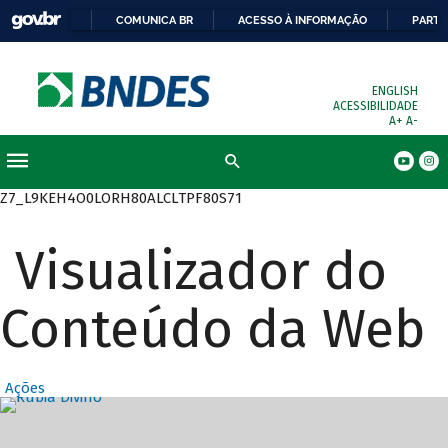
COMUNICA BR
ACESSO À INFORMAÇÃO
PARTI
ENGLISH
ACESSIBILIDADE
A+
A-
Busca
Z7_L9KEH4O0LORH80ALCLTPF80S71
Visualizador do
Conteúdo da Web
Ações
Destaques Prin