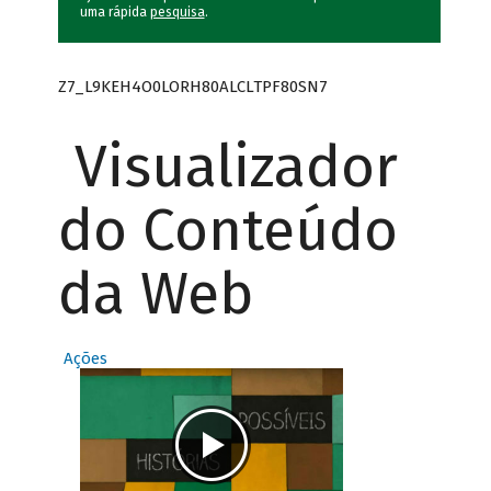
uma rápida
pesquisa
.
Z7_L9KEH4O0LORH80ALCLTPF80SN7
Visualizador
do Conteúdo
da Web
Ações