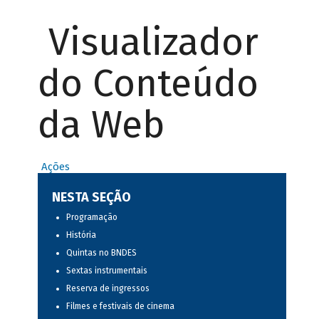
Visualizador
do Conteúdo
da Web
Ações
NESTA SEÇÃO
Programação
História
Quintas no BNDES
Sextas instrumentais
Reserva de ingressos
Filmes e festivais de cinema