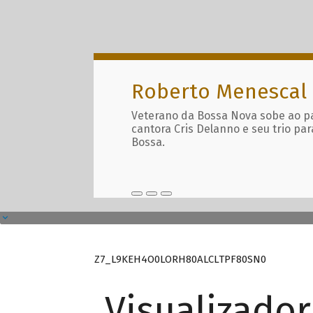
Roberto Menescal
Veterano da Bossa Nova sobe ao p
cantora Cris Delanno e seu trio par
Bossa.
Z7_L9KEH4O0LORH80ALCLTPF80SN0
Visualizado