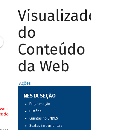
Visualizador
do
Conteúdo
da Web
Ações
NESTA SEÇÃO
Programação
ssos
História
tando
Quintas no BNDES
Sextas instrumentais