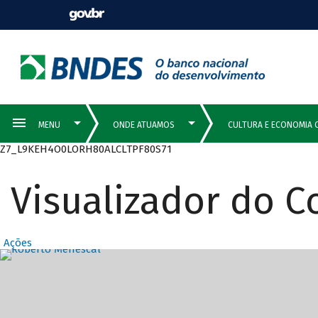
Z7_L9KEH4O0LORH80ALCLTPF80S71
Visualizador do 
Ações
Destaques Prin