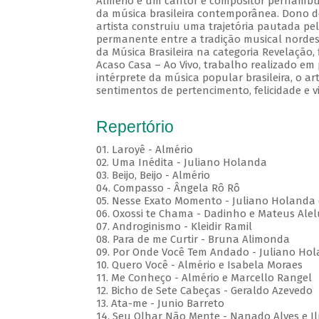
Almério é um cantor e compositor pernambuc
da música brasileira contemporânea. Dono d
artista construiu uma trajetória pautada pel
permanente entre a tradição musical nordes
da Música Brasileira na categoria Revelação
Acaso Casa – Ao Vivo, trabalho realizado em
intérprete da música popular brasileira, o a
sentimentos de pertencimento, felicidade e v
Repertório
01. Laroyê - Almério
02. Uma Inédita - Juliano Holanda
03. Beijo, Beijo - Almério
04. Compasso - Ângela Rô Rô
05. Nesse Exato Momento - Juliano Holanda 
06. Oxossi te Chama - Dadinho e Mateus Ale
07. Androginismo - Kleidir Ramil
08. Para de me Curtir - Bruna Alimonda
09. Por Onde Você Tem Andado - Juliano Hol
10. Quero Você - Almério e Isabela Moraes
11. Me Conheço - Almério e Marcello Rangel
12. Bicho de Sete Cabeças - Geraldo Azevedo
13. Ata-me - Junio Barreto
14. Seu Olhar Não Mente - Nanado Alves e I