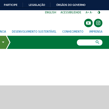
PARTICIPE
LEGISLAÇÃO
ÓRGÃOS DO GOVERNO
⁣
ENGLISH
ACESSIBILIDADE
A+
A-
NCIA
DESENVOLVIMENTO SUSTENTÁVEL
CONHECIMENTO
IMPRENSA
Busca
gem de tela