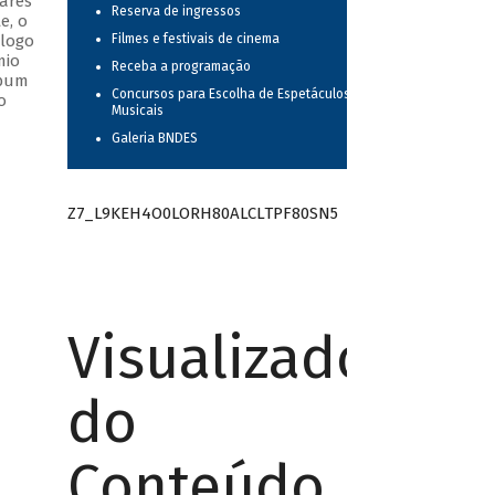
ares
Reserva de ingressos
e, o
álogo
Filmes e festivais de cinema
mio
Receba a programação
lbum
Concursos para Escolha de Espetáculos
o
Musicais
Galeria BNDES
Z7_L9KEH4O0LORH80ALCLTPF80SN5
Visualizador
do
Conteúdo