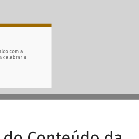
alco com a
a celebrar a
r do Conteúdo da