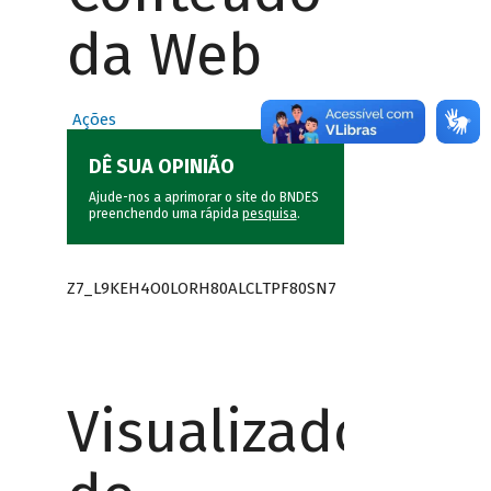
da Web
Ações
DÊ SUA OPINIÃO
Ajude-nos a aprimorar o site do BNDES
preenchendo uma rápida
pesquisa
.
Z7_L9KEH4O0LORH80ALCLTPF80SN7
Visualizador