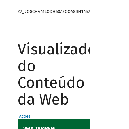
Z7_7QGCHA41LODH60A3OQA8RN1457
Visualizador
do
Conteúdo
da Web
Ações
VEJA TAMBÉM