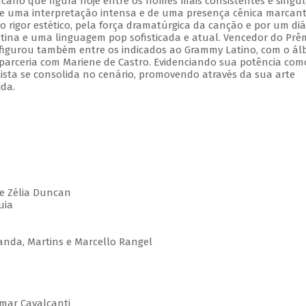
ano que figura hoje entre os nomes mais consistentes e singul
e uma interpretação intensa e de uma presença cênica marcant
o rigor estético, pela força dramatúrgica da canção e por um di
tina e uma linguagem pop sofisticada e atual. Vencedor do Prê
, figurou também entre os indicados ao Grammy Latino, com o á
 parceria com Mariene de Castro. Evidenciando sua potência com
rtista se consolida no cenário, promovendo através da sua arte
ida.
e Zélia Duncan
luia
anda, Martins e Marcello Rangel
lmar Cavalcanti