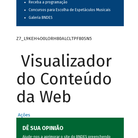
Receba a programação
Concursos para Escolha de Espetáculos Musicais
Galeria BNDES
Z7_L9KEH4O0LORH80ALCLTPF80SN5
Visualizador
do Conteúdo
da Web
Ações
DÊ SUA OPINIÃO
Ajude-nos a aprimorar o site do BNDES preenchendo