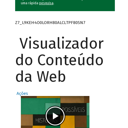
uma rápida
pesquisa
.
Z7_L9KEH4O0LORH80ALCLTPF80SN7
Visualizador
do Conteúdo
da Web
Ações