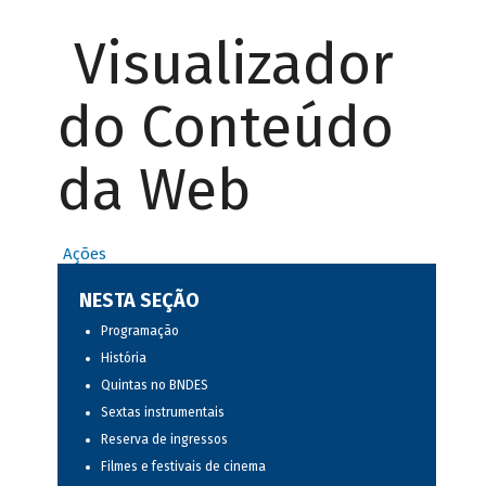
Visualizador
do Conteúdo
da Web
Ações
NESTA SEÇÃO
Programação
História
Quintas no BNDES
Sextas instrumentais
Reserva de ingressos
Filmes e festivais de cinema