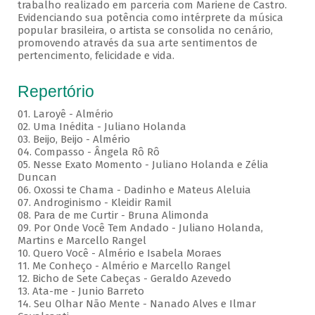
trabalho realizado em parceria com Mariene de Castro.
Evidenciando sua potência como intérprete da música
popular brasileira, o artista se consolida no cenário,
promovendo através da sua arte sentimentos de
pertencimento, felicidade e vida.
Repertório
01. Laroyê - Almério
02. Uma Inédita - Juliano Holanda
03. Beijo, Beijo - Almério
04. Compasso - Ângela Rô Rô
05. Nesse Exato Momento - Juliano Holanda e Zélia
Duncan
06. Oxossi te Chama - Dadinho e Mateus Aleluia
07. Androginismo - Kleidir Ramil
08. Para de me Curtir - Bruna Alimonda
09. Por Onde Você Tem Andado - Juliano Holanda,
Martins e Marcello Rangel
10. Quero Você - Almério e Isabela Moraes
11. Me Conheço - Almério e Marcello Rangel
12. Bicho de Sete Cabeças - Geraldo Azevedo
13. Ata-me - Junio Barreto
14. Seu Olhar Não Mente - Nanado Alves e Ilmar