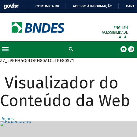
COMUNICA BR
ACESSO À INFORMAÇÃO
PARTI
ENGLISH
ACESSIBILIDADE
A+
A-
Busca
Z7_L9KEH4O0LORH80ALCLTPF80S71
Visualizador do
Conteúdo da Web
Ações
Destaques Prin