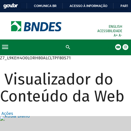
COMUNICA BR
ACESSO À INFORMAÇÃO
PARTI
ENGLISH
ACESSIBILIDADE
A+
A-
Busca
Z7_L9KEH4O0LORH80ALCLTPF80S71
Visualizador do
Conteúdo da Web
Ações
Destaques Prin