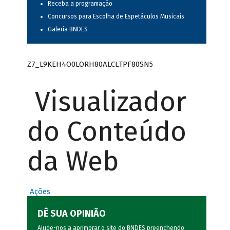
Receba a programação
Concursos para Escolha de Espetáculos Musicais
Galeria BNDES
Z7_L9KEH4O0LORH80ALCLTPF80SN5
Visualizador
do Conteúdo
da Web
Ações
DÊ SUA OPINIÃO
Ajude-nos a aprimorar o site do BNDES preenchendo