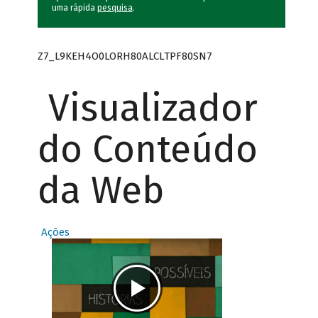
uma rápida
pesquisa
.
Z7_L9KEH4O0LORH80ALCLTPF80SN7
Visualizador
do Conteúdo
da Web
Ações