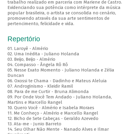
trabalho realizado em parceria com Mariene de Castro.
Evidenciando sua potência como intérprete da música
popular brasileira, o artista se consolida no cenário,
promovendo através da sua arte sentimentos de
pertencimento, felicidade e vida.
Repertório
01. Laroyê - Almério
02. Uma Inédita - Juliano Holanda
03. Beijo, Beijo - Almério
04. Compasso - Ângela Rô Rô
05. Nesse Exato Momento - Juliano Holanda e Zélia
Duncan
06. Oxossi te Chama - Dadinho e Mateus Aleluia
07. Androginismo - Kleidir Ramil
08. Para de me Curtir - Bruna Alimonda
09. Por Onde Você Tem Andado - Juliano Holanda,
Martins e Marcello Rangel
10. Quero Você - Almério e Isabela Moraes
11. Me Conheço - Almério e Marcello Rangel
12. Bicho de Sete Cabeças - Geraldo Azevedo
13. Ata-me - Junio Barreto
14. Seu Olhar Não Mente - Nanado Alves e Ilmar