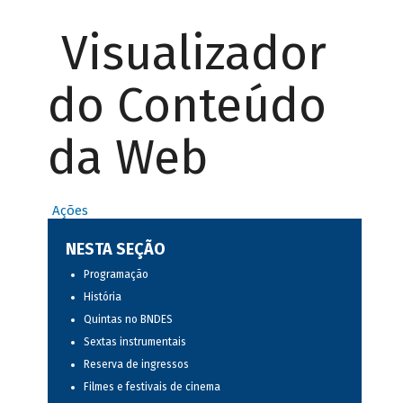
Visualizador
do Conteúdo
da Web
Ações
NESTA SEÇÃO
Programação
História
Quintas no BNDES
Sextas instrumentais
Reserva de ingressos
Filmes e festivais de cinema