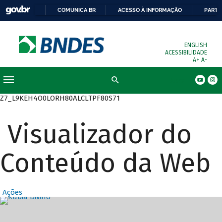
COMUNICA BR
ACESSO À INFORMAÇÃO
PARTI
ENGLISH
ACESSIBILIDADE
A+
A-
Busca
Z7_L9KEH4O0LORH80ALCLTPF80S71
Visualizador do
Conteúdo da Web
Ações
Destaques Prin