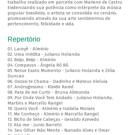
trabalho realizado em parceria com Mariene de Castro.
Evidenciando sua potência como intérprete da música
popular brasileira, o artista se consolida no cenário,
promovendo através da sua arte sentimentos de
pertencimento, felicidade e vida.
Repertório
01. Laroyê - Almério
02. Uma Inédita - Juliano Holanda
03. Beijo, Beijo - Almério
04. Compasso - Ângela Rô Rô
05. Nesse Exato Momento - Juliano Holanda e Zélia
Duncan
06. Oxossi te Chama - Dadinho e Mateus Aleluia
07. Androginismo - Kleidir Ramil
08. Para de me Curtir - Bruna Alimonda
09. Por Onde Você Tem Andado - Juliano Holanda,
Martins e Marcello Rangel
10. Quero Você - Almério e Isabela Moraes
11. Me Conheço - Almério e Marcello Rangel
12. Bicho de Sete Cabeças - Geraldo Azevedo
13. Ata-me - Junio Barreto
14. Seu Olhar Não Mente - Nanado Alves e Ilmar