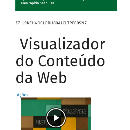
uma rápida
pesquisa
.
Z7_L9KEH4O0LORH80ALCLTPF80SN7
Visualizador
do Conteúdo
da Web
Ações