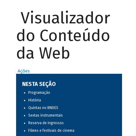
Visualizador
do Conteúdo
da Web
Ações
NESTA SEÇÃO
Programação
História
Quintas no BNDES
Sextas instrumentais
Reserva de ingressos
Filmes e festivais de cinema