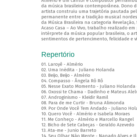
Almério é um cantor e compositor pernambuc
da música brasileira contemporânea. Dono d
artista construiu uma trajetória pautada pel
permanente entre a tradição musical nordes
da Música Brasileira na categoria Revelação
Acaso Casa – Ao Vivo, trabalho realizado em
intérprete da música popular brasileira, o a
sentimentos de pertencimento, felicidade e v
Repertório
01. Laroyê - Almério
02. Uma Inédita - Juliano Holanda
03. Beijo, Beijo - Almério
04. Compasso - Ângela Rô Rô
05. Nesse Exato Momento - Juliano Holanda 
06. Oxossi te Chama - Dadinho e Mateus Ale
07. Androginismo - Kleidir Ramil
08. Para de me Curtir - Bruna Alimonda
09. Por Onde Você Tem Andado - Juliano Hol
10. Quero Você - Almério e Isabela Moraes
11. Me Conheço - Almério e Marcello Rangel
12. Bicho de Sete Cabeças - Geraldo Azevedo
13. Ata-me - Junio Barreto
14. Seu Olhar Não Mente - Nanado Alves e I