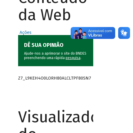
da Web
Ações
DÊ SUA OPINIÃO
Ajude-nos a aprimorar o site do BNDES
preenchendo uma rápida
pesquisa
.
Z7_L9KEH4O0LORH80ALCLTPF80SN7
Visualizador