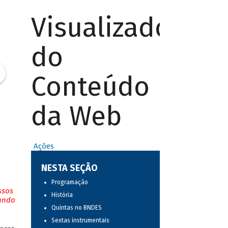
Visualizador
do
Conteúdo
da Web
Ações
NESTA SEÇÃO
Programação
ssos
História
tando
Quintas no BNDES
Sextas instrumentais