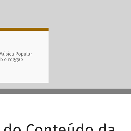
 Música Popular
ub e reggae
r do Conteúdo da