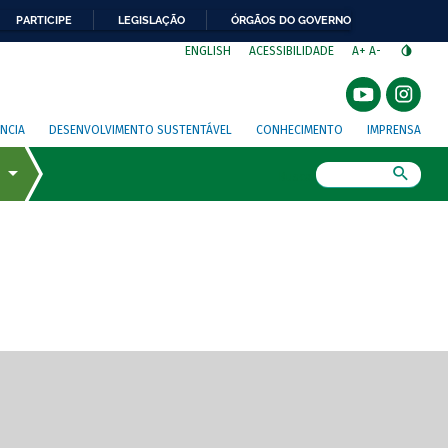
PARTICIPE
LEGISLAÇÃO
ÓRGÃOS DO GOVERNO
⁣
ENGLISH
ACESSIBILIDADE
A+
A-
NCIA
DESENVOLVIMENTO SUSTENTÁVEL
CONHECIMENTO
IMPRENSA
Busca
gem de tela