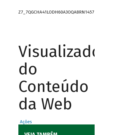
Z7_7QGCHA41LODH60A3OQA8RN1457
Visualizador
do
Conteúdo
da Web
Ações
VEJA TAMBÉM