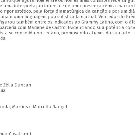
ano que figura hoje entre os nomes mais consistentes e singul
e uma interpretação intensa e de uma presença cênica marcant
o rigor estético, pela força dramatúrgica da canção e por um di
tina e uma linguagem pop sofisticada e atual. Vencedor do Prê
, figurou também entre os indicados ao Grammy Latino, com o á
 parceria com Mariene de Castro. Evidenciando sua potência com
rtista se consolida no cenário, promovendo através da sua arte
ida.
e Zélia Duncan
luia
anda, Martins e Marcello Rangel
lmar Cavalcanti