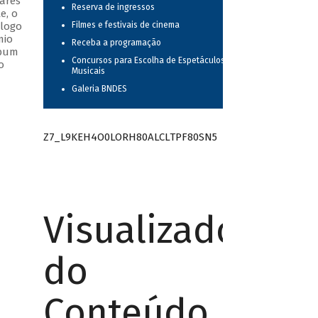
ares
Reserva de ingressos
e, o
álogo
Filmes e festivais de cinema
mio
Receba a programação
lbum
Concursos para Escolha de Espetáculos
o
Musicais
Galeria BNDES
Z7_L9KEH4O0LORH80ALCLTPF80SN5
Visualizador
do
Conteúdo