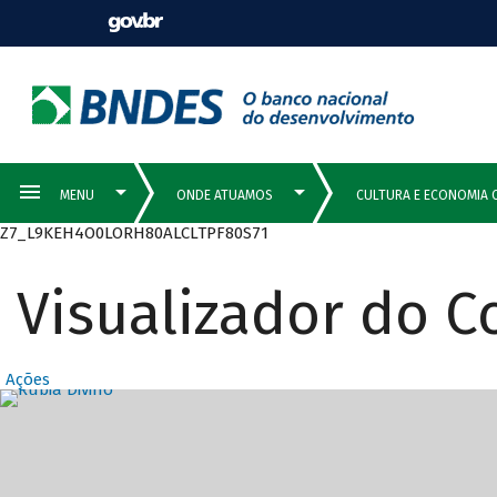
Z7_L9KEH4O0LORH80ALCLTPF80S71
Visualizador do 
Ações
Destaques Prin