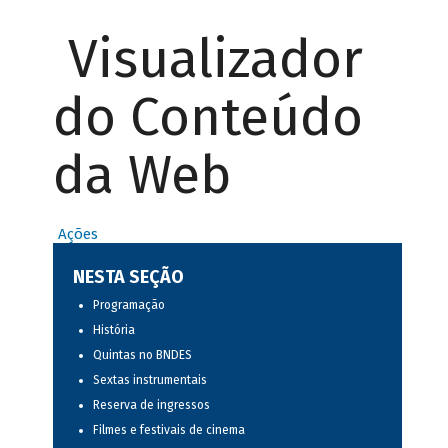
Visualizador
do Conteúdo
da Web
Ações
NESTA SEÇÃO
Programação
História
Quintas no BNDES
Sextas instrumentais
Reserva de ingressos
Filmes e festivais de cinema