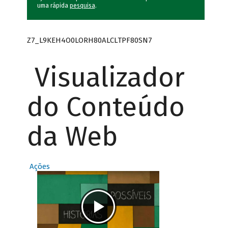
uma rápida
pesquisa
.
Z7_L9KEH4O0LORH80ALCLTPF80SN7
Visualizador
do Conteúdo
da Web
Ações