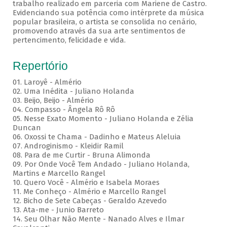
trabalho realizado em parceria com Mariene de Castro.
Evidenciando sua potência como intérprete da música
popular brasileira, o artista se consolida no cenário,
promovendo através da sua arte sentimentos de
pertencimento, felicidade e vida.
Repertório
01. Laroyê - Almério
02. Uma Inédita - Juliano Holanda
03. Beijo, Beijo - Almério
04. Compasso - Ângela Rô Rô
05. Nesse Exato Momento - Juliano Holanda e Zélia
Duncan
06. Oxossi te Chama - Dadinho e Mateus Aleluia
07. Androginismo - Kleidir Ramil
08. Para de me Curtir - Bruna Alimonda
09. Por Onde Você Tem Andado - Juliano Holanda,
Martins e Marcello Rangel
10. Quero Você - Almério e Isabela Moraes
11. Me Conheço - Almério e Marcello Rangel
12. Bicho de Sete Cabeças - Geraldo Azevedo
13. Ata-me - Junio Barreto
14. Seu Olhar Não Mente - Nanado Alves e Ilmar