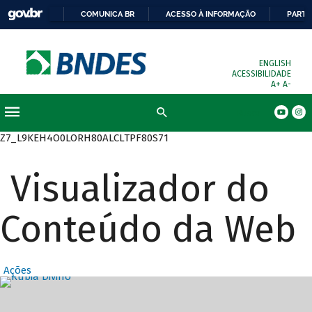
COMUNICA BR
ACESSO À INFORMAÇÃO
PARTI
ENGLISH
ACESSIBILIDADE
A+
A-
Busca
Z7_L9KEH4O0LORH80ALCLTPF80S71
Visualizador do
Conteúdo da Web
Ações
Destaques Prin