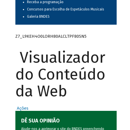
Receba a programação
Concursos para Escolha de Espetáculos Musicais
Galeria BNDES
Z7_L9KEH4O0LORH80ALCLTPF80SN5
Visualizador
do Conteúdo
da Web
Ações
DÊ SUA OPINIÃO
Ajude-nos a aprimorar o site do BNDES preenchendo