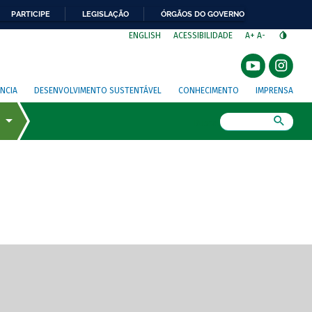
PARTICIPE
LEGISLAÇÃO
ÓRGÃOS DO GOVERNO
⁣
ENGLISH
ACESSIBILIDADE
A+
A-
NCIA
DESENVOLVIMENTO SUSTENTÁVEL
CONHECIMENTO
IMPRENSA
Busca
gem de tela