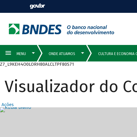
Z7_L9KEH4O0LORH80ALCLTPF80S71
Visualizador do 
Ações
Destaques Prin