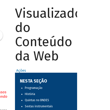
Visualizador
do
Conteúdo
da Web
Ações
NESTA SEÇÃO
Programação
ssos
História
tando
Quintas no BNDES
Sextas instrumentais