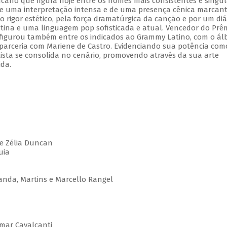
ano que figura hoje entre os nomes mais consistentes e singul
e uma interpretação intensa e de uma presença cênica marcant
o rigor estético, pela força dramatúrgica da canção e por um di
tina e uma linguagem pop sofisticada e atual. Vencedor do Prê
, figurou também entre os indicados ao Grammy Latino, com o á
 parceria com Mariene de Castro. Evidenciando sua potência com
rtista se consolida no cenário, promovendo através da sua arte
ida.
e Zélia Duncan
luia
anda, Martins e Marcello Rangel
lmar Cavalcanti