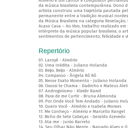
Almério é um cantor e compositor pernambuc
da música brasileira contemporânea. Dono d
artista construiu uma trajetória pautada pel
permanente entre a tradição musical nordes
da Música Brasileira na categoria Revelação
Acaso Casa – Ao Vivo, trabalho realizado em
intérprete da música popular brasileira, o a
sentimentos de pertencimento, felicidade e v
Repertório
01. Laroyê - Almério
02. Uma Inédita - Juliano Holanda
03. Beijo, Beijo - Almério
04. Compasso - Ângela Rô Rô
05. Nesse Exato Momento - Juliano Holanda 
06. Oxossi te Chama - Dadinho e Mateus Ale
07. Androginismo - Kleidir Ramil
08. Para de me Curtir - Bruna Alimonda
09. Por Onde Você Tem Andado - Juliano Hol
10. Quero Você - Almério e Isabela Moraes
11. Me Conheço - Almério e Marcello Rangel
12. Bicho de Sete Cabeças - Geraldo Azevedo
13. Ata-me - Junio Barreto
14. Seu Olhar Não Mente - Nanado Alves e I