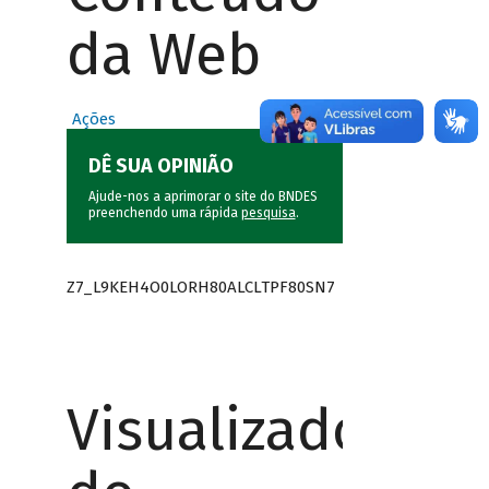
da Web
Ações
DÊ SUA OPINIÃO
Ajude-nos a aprimorar o site do BNDES
preenchendo uma rápida
pesquisa
.
Z7_L9KEH4O0LORH80ALCLTPF80SN7
Visualizador