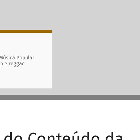
 Música Popular
ub e reggae
r do Conteúdo da