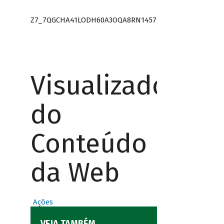
Z7_7QGCHA41LODH60A3OQA8RN1457
Visualizador
do
Conteúdo
da Web
Ações
VEJA TAMBÉM