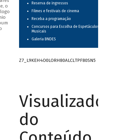
ares
Reserva de ingressos
e, o
álogo
Filmes e festivais de cinema
mio
Receba a programação
lbum
Concursos para Escolha de Espetáculos
o
Musicais
Galeria BNDES
Z7_L9KEH4O0LORH80ALCLTPF80SN5
Visualizador
do
Conteúdo