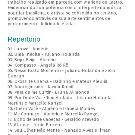
trabalho realizado em parceria com Mariene de Castro.
Evidenciando sua potência como intérprete da música
popular brasileira, o artista se consolida no cenário,
promovendo através da sua arte sentimentos de
pertencimento, felicidade e vida.
Repertório
01. Laroyê - Almério
02. Uma Inédita - Juliano Holanda
03. Beijo, Beijo - Almério
04. Compasso - Ângela Rô Rô
05. Nesse Exato Momento - Juliano Holanda e Zélia
Duncan
06. Oxossi te Chama - Dadinho e Mateus Aleluia
07. Androginismo - Kleidir Ramil
08. Para de me Curtir - Bruna Alimonda
09. Por Onde Você Tem Andado - Juliano Holanda,
Martins e Marcello Rangel
10. Quero Você - Almério e Isabela Moraes
11. Me Conheço - Almério e Marcello Rangel
12. Bicho de Sete Cabeças - Geraldo Azevedo
13. Ata-me - Junio Barreto
14. Seu Olhar Não Mente - Nanado Alves e Ilmar