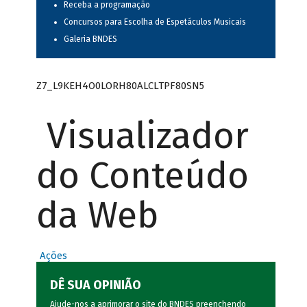
Receba a programação
Concursos para Escolha de Espetáculos Musicais
Galeria BNDES
Z7_L9KEH4O0LORH80ALCLTPF80SN5
Visualizador
do Conteúdo
da Web
Ações
DÊ SUA OPINIÃO
Ajude-nos a aprimorar o site do BNDES preenchendo