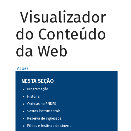
Visualizador
do Conteúdo
da Web
Ações
NESTA SEÇÃO
Programação
História
Quintas no BNDES
Sextas instrumentais
Reserva de ingressos
Filmes e festivais de cinema