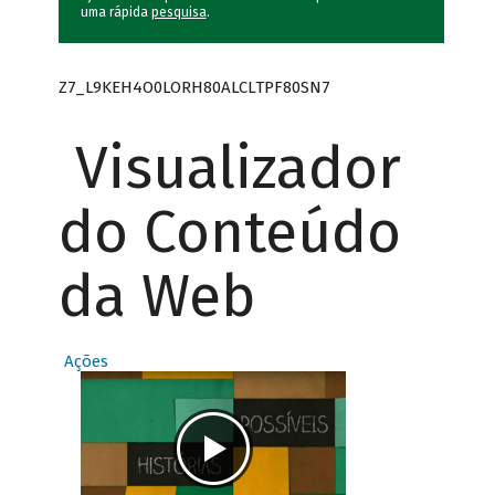
uma rápida
pesquisa
.
Z7_L9KEH4O0LORH80ALCLTPF80SN7
Visualizador
do Conteúdo
da Web
Ações