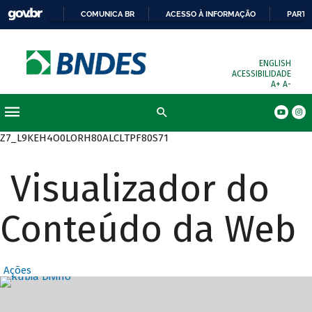
COMUNICA BR
ACESSO À INFORMAÇÃO
PARTI
ENGLISH
ACESSIBILIDADE
A+
A-
Busca
Z7_L9KEH4O0LORH80ALCLTPF80S71
Visualizador do
Conteúdo da Web
Ações
Destaques Prin