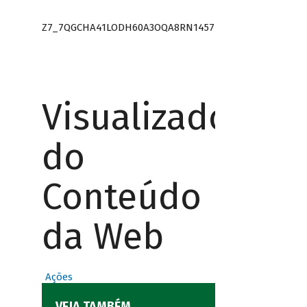
Z7_7QGCHA41LODH60A3OQA8RN1457
Visualizador
do
Conteúdo
da Web
Ações
VEJA TAMBÉM