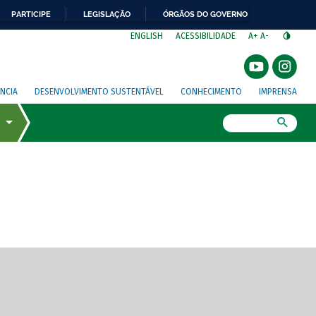
PARTICIPE
LEGISLAÇÃO
ÓRGÃOS DO GOVERNO
⁣
ENGLISH
ACESSIBILIDADE
A+
A-
NCIA
DESENVOLVIMENTO SUSTENTÁVEL
CONHECIMENTO
IMPRENSA
Busca
gem de tela