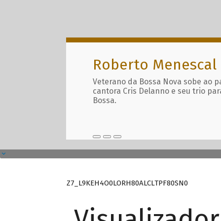
Roberto Menescal
Veterano da Bossa Nova sobe ao p
cantora Cris Delanno e seu trio par
Bossa.
Z7_L9KEH4O0LORH80ALCLTPF80SN0
Visualizado