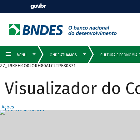
Z7_L9KEH4O0LORH80ALCLTPF80S71
Visualizador do 
Ações
Destaques Prin