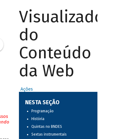
Visualizador
do
Conteúdo
da Web
Ações
NESTA SEÇÃO
Programação
ssos
História
tando
Quintas no BNDES
Sextas instrumentais