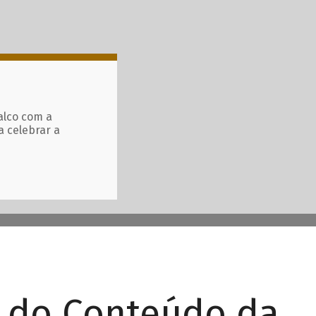
alco com a
a celebrar a
r do Conteúdo da