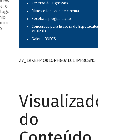
ares
Reserva de ingressos
e, o
álogo
Filmes e festivais de cinema
mio
Receba a programação
lbum
Concursos para Escolha de Espetáculos
o
Musicais
Galeria BNDES
Z7_L9KEH4O0LORH80ALCLTPF80SN5
Visualizador
do
Conteúdo