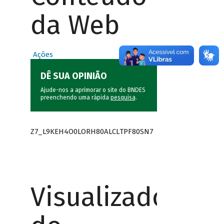
da Web
Ações
DÊ SUA OPINIÃO
Ajude-nos a aprimorar o site do BNDES
preenchendo uma rápida
pesquisa
.
Z7_L9KEH4O0LORH80ALCLTPF80SN7
Visualizador