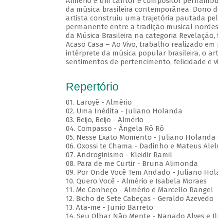
Almério é um cantor e compositor pernambuc
da música brasileira contemporânea. Dono d
artista construiu uma trajetória pautada pel
permanente entre a tradição musical nordes
da Música Brasileira na categoria Revelação
Acaso Casa – Ao Vivo, trabalho realizado em
intérprete da música popular brasileira, o a
sentimentos de pertencimento, felicidade e v
Repertório
01. Laroyê - Almério
02. Uma Inédita - Juliano Holanda
03. Beijo, Beijo - Almério
04. Compasso - Ângela Rô Rô
05. Nesse Exato Momento - Juliano Holanda 
06. Oxossi te Chama - Dadinho e Mateus Ale
07. Androginismo - Kleidir Ramil
08. Para de me Curtir - Bruna Alimonda
09. Por Onde Você Tem Andado - Juliano Hol
10. Quero Você - Almério e Isabela Moraes
11. Me Conheço - Almério e Marcello Rangel
12. Bicho de Sete Cabeças - Geraldo Azevedo
13. Ata-me - Junio Barreto
14. Seu Olhar Não Mente - Nanado Alves e I