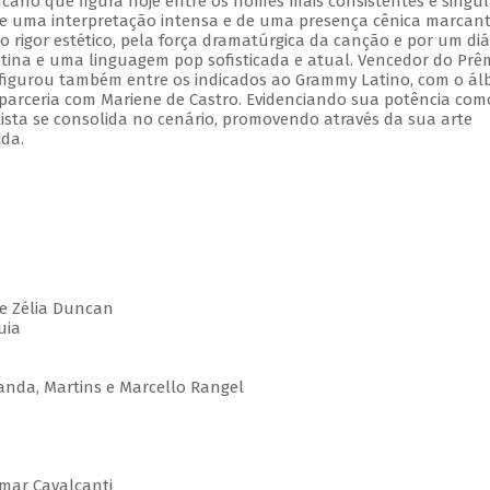
ano que figura hoje entre os nomes mais consistentes e singul
e uma interpretação intensa e de uma presença cênica marcant
o rigor estético, pela força dramatúrgica da canção e por um di
tina e uma linguagem pop sofisticada e atual. Vencedor do Prê
, figurou também entre os indicados ao Grammy Latino, com o á
 parceria com Mariene de Castro. Evidenciando sua potência com
rtista se consolida no cenário, promovendo através da sua arte
ida.
e Zélia Duncan
luia
anda, Martins e Marcello Rangel
lmar Cavalcanti