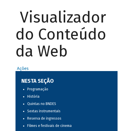
Visualizador
do Conteúdo
da Web
Ações
NESTA SEÇÃO
Programação
História
Quintas no BNDES
Sextas instrumentais
Reserva de ingressos
Filmes e festivais de cinema