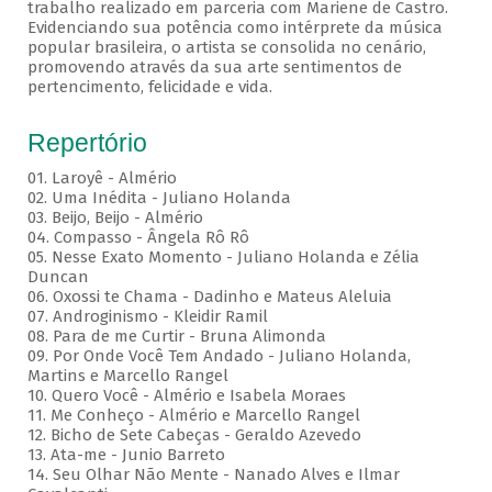
trabalho realizado em parceria com Mariene de Castro.
Evidenciando sua potência como intérprete da música
popular brasileira, o artista se consolida no cenário,
promovendo através da sua arte sentimentos de
pertencimento, felicidade e vida.
Repertório
01. Laroyê - Almério
02. Uma Inédita - Juliano Holanda
03. Beijo, Beijo - Almério
04. Compasso - Ângela Rô Rô
05. Nesse Exato Momento - Juliano Holanda e Zélia
Duncan
06. Oxossi te Chama - Dadinho e Mateus Aleluia
07. Androginismo - Kleidir Ramil
08. Para de me Curtir - Bruna Alimonda
09. Por Onde Você Tem Andado - Juliano Holanda,
Martins e Marcello Rangel
10. Quero Você - Almério e Isabela Moraes
11. Me Conheço - Almério e Marcello Rangel
12. Bicho de Sete Cabeças - Geraldo Azevedo
13. Ata-me - Junio Barreto
14. Seu Olhar Não Mente - Nanado Alves e Ilmar