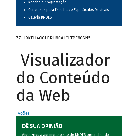
Receba a programação
Concursos para Escolha de Espetáculos Musicais
Galeria BNDES
Z7_L9KEH4O0LORH80ALCLTPF80SN5
Visualizador
do Conteúdo
da Web
Ações
DÊ SUA OPINIÃO
Ajude-nos a aprimorar o site do BNDES preenchendo