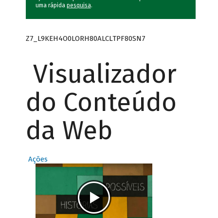
uma rápida
pesquisa
.
Z7_L9KEH4O0LORH80ALCLTPF80SN7
Visualizador
do Conteúdo
da Web
Ações