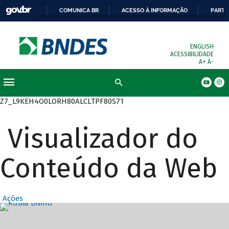
COMUNICA BR
ACESSO À INFORMAÇÃO
PARTI
ENGLISH
ACESSIBILIDADE
A+
A-
Busca
Z7_L9KEH4O0LORH80ALCLTPF80S71
Visualizador do
Conteúdo da Web
Ações
Destaques Prin