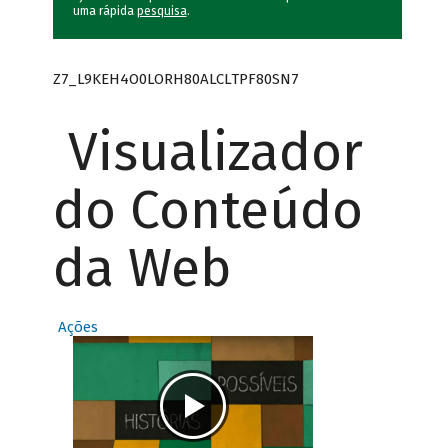
uma rápida
pesquisa
.
Z7_L9KEH4O0LORH80ALCLTPF80SN7
Visualizador
do Conteúdo
da Web
Ações