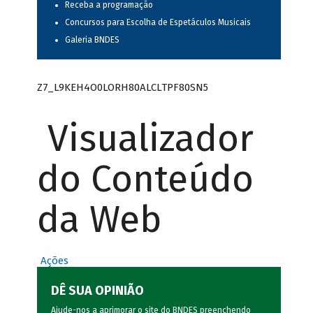
Receba a programação
Concursos para Escolha de Espetáculos Musicais
Galeria BNDES
Z7_L9KEH4O0LORH80ALCLTPF80SN5
Visualizador
do Conteúdo
da Web
Ações
DÊ SUA OPINIÃO
Ajude-nos a aprimorar o site do BNDES preenchendo