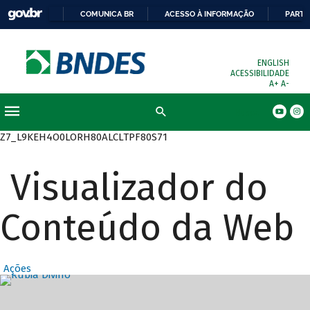
COMUNICA BR
ACESSO À INFORMAÇÃO
PARTI
ENGLISH
ACESSIBILIDADE
A+
A-
Busca
Z7_L9KEH4O0LORH80ALCLTPF80S71
Visualizador do
Conteúdo da Web
Ações
Destaques Prin