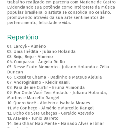
trabalho realizado em parceria com Mariene de Castro.
Evidenciando sua potência como intérprete da música
popular brasileira, o artista se consolida no cenário,
promovendo através da sua arte sentimentos de
pertencimento, felicidade e vida.
Repertório
01. Laroyê - Almério
02. Uma Inédita - Juliano Holanda
03. Beijo, Beijo - Almério
04. Compasso - Ângela Rô Rô
05. Nesse Exato Momento - Juliano Holanda e Zélia
Duncan
06. Oxossi te Chama - Dadinho e Mateus Aleluia
07. Androginismo - Kleidir Ramil
08. Para de me Curtir - Bruna Alimonda
09. Por Onde Você Tem Andado - Juliano Holanda,
Martins e Marcello Rangel
10. Quero Você - Almério e Isabela Moraes
11. Me Conheço - Almério e Marcello Rangel
12. Bicho de Sete Cabeças - Geraldo Azevedo
13. Ata-me - Junio Barreto
14. Seu Olhar Não Mente - Nanado Alves e Ilmar