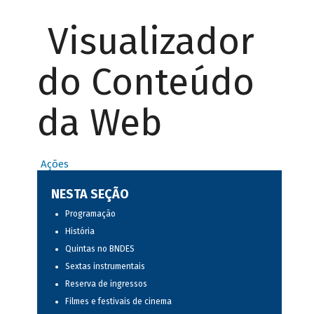
Visualizador
do Conteúdo
da Web
Ações
NESTA SEÇÃO
Programação
História
Quintas no BNDES
Sextas instrumentais
Reserva de ingressos
Filmes e festivais de cinema