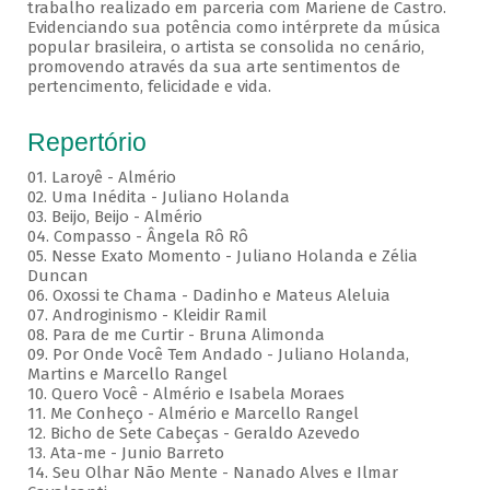
trabalho realizado em parceria com Mariene de Castro.
Evidenciando sua potência como intérprete da música
popular brasileira, o artista se consolida no cenário,
promovendo através da sua arte sentimentos de
pertencimento, felicidade e vida.
Repertório
01. Laroyê - Almério
02. Uma Inédita - Juliano Holanda
03. Beijo, Beijo - Almério
04. Compasso - Ângela Rô Rô
05. Nesse Exato Momento - Juliano Holanda e Zélia
Duncan
06. Oxossi te Chama - Dadinho e Mateus Aleluia
07. Androginismo - Kleidir Ramil
08. Para de me Curtir - Bruna Alimonda
09. Por Onde Você Tem Andado - Juliano Holanda,
Martins e Marcello Rangel
10. Quero Você - Almério e Isabela Moraes
11. Me Conheço - Almério e Marcello Rangel
12. Bicho de Sete Cabeças - Geraldo Azevedo
13. Ata-me - Junio Barreto
14. Seu Olhar Não Mente - Nanado Alves e Ilmar