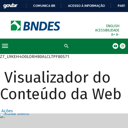
COMUNICA BR
ACESSO À INFORMAÇÃO
PARTI
ENGLISH
ACESSIBILIDADE
A+
A-
Busca
Z7_L9KEH4O0LORH80ALCLTPF80S71
Visualizador do
Conteúdo da Web
Ações
Destaques Prin