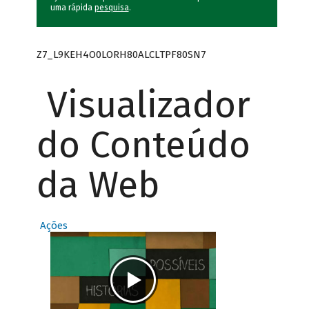
uma rápida
pesquisa
.
Z7_L9KEH4O0LORH80ALCLTPF80SN7
Visualizador
do Conteúdo
da Web
Ações