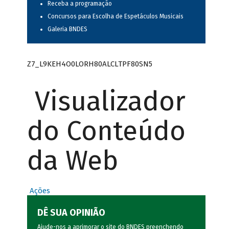
Receba a programação
Concursos para Escolha de Espetáculos Musicais
Galeria BNDES
Z7_L9KEH4O0LORH80ALCLTPF80SN5
Visualizador
do Conteúdo
da Web
Ações
DÊ SUA OPINIÃO
Ajude-nos a aprimorar o site do BNDES preenchendo