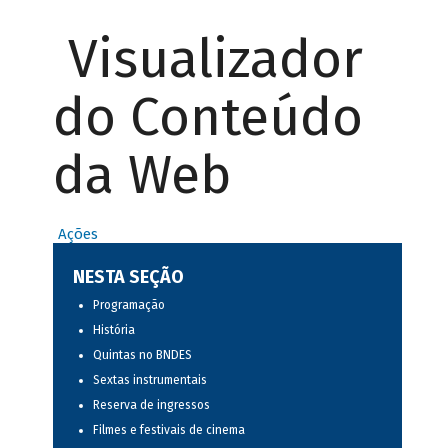
Visualizador
do Conteúdo
da Web
Ações
NESTA SEÇÃO
Programação
História
Quintas no BNDES
Sextas instrumentais
Reserva de ingressos
Filmes e festivais de cinema