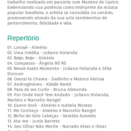
trabalho realizado em parceria com Mariene de Castro.
Evidenciando sua potência como intérprete da música
popular brasileira, o artista se consolida no cenário,
promovendo através da sua arte sentimentos de
pertencimento, felicidade e vida.
Repertório
01. Laroyê - Almério
02. Uma Inédita - Juliano Holanda
03. Beijo, Beijo - Almério
04. Compasso - Ângela Rô Rô
05. Nesse Exato Momento - Juliano Holanda e Zélia
Duncan
06. Oxossi te Chama - Dadinho e Mateus Aleluia
07. Androginismo - Kleidir Ramil
08. Para de me Curtir - Bruna Alimonda
09. Por Onde Você Tem Andado - Juliano Holanda,
Martins e Marcello Rangel
10. Quero Você - Almério e Isabela Moraes
11. Me Conheço - Almério e Marcello Rangel
12. Bicho de Sete Cabeças - Geraldo Azevedo
13. Ata-me - Junio Barreto
14. Seu Olhar Não Mente - Nanado Alves e Ilmar