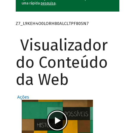
uma rápida
pesquisa
.
Z7_L9KEH4O0LORH80ALCLTPF80SN7
Visualizador
do Conteúdo
da Web
Ações