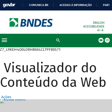
COMUNICA BR
ACESSO À INFORMAÇÃO
PARTI
ENGLISH
ACESSIBILIDADE
A+
A-
Busca
Z7_L9KEH4O0LORH80ALCLTPF80S71
Visualizador do
Conteúdo da Web
Ações
Destaques Prin