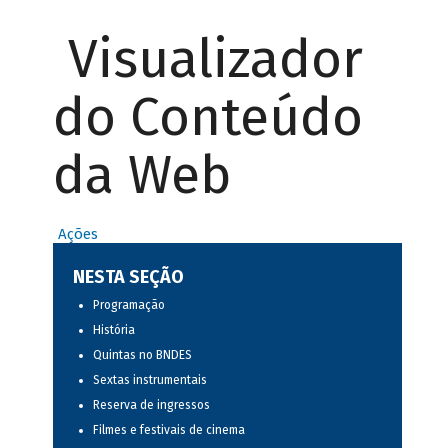
Visualizador
do Conteúdo
da Web
Ações
NESTA SEÇÃO
Programação
História
Quintas no BNDES
Sextas instrumentais
Reserva de ingressos
Filmes e festivais de cinema