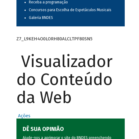
Receba a programação
Concursos para Escolha de Espetáculos Musicais
Galeria BNDES
Z7_L9KEH4O0LORH80ALCLTPF80SN5
Visualizador
do Conteúdo
da Web
Ações
DÊ SUA OPINIÃO
Ajude-nos a aprimorar o site do BNDES preenchendo