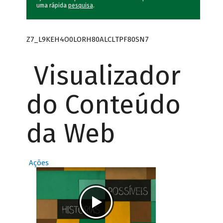
uma rápida
pesquisa
.
Z7_L9KEH4O0LORH80ALCLTPF80SN7
Visualizador
do Conteúdo
da Web
Ações