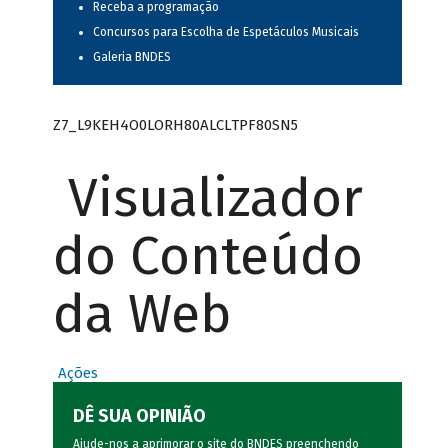
Receba a programação
Concursos para Escolha de Espetáculos Musicais
Galeria BNDES
Z7_L9KEH4O0LORH80ALCLTPF80SN5
Visualizador
do Conteúdo
da Web
Ações
DÊ SUA OPINIÃO
Ajude-nos a aprimorar o site do BNDES preenchendo