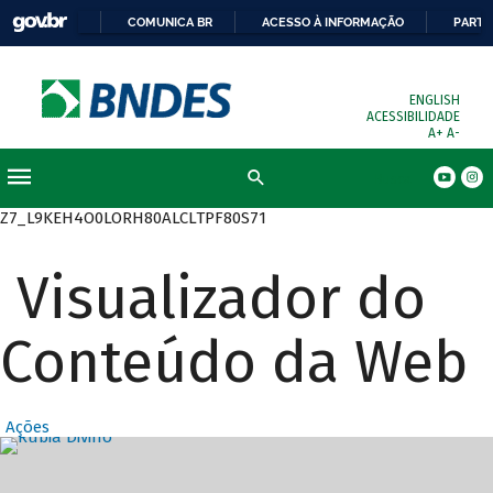
COMUNICA BR
ACESSO À INFORMAÇÃO
PARTI
ENGLISH
ACESSIBILIDADE
A+
A-
Busca
Z7_L9KEH4O0LORH80ALCLTPF80S71
Visualizador do
Conteúdo da Web
Ações
Destaques Prin