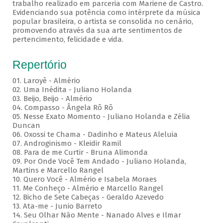
trabalho realizado em parceria com Mariene de Castro.
Evidenciando sua potência como intérprete da música
popular brasileira, o artista se consolida no cenário,
promovendo através da sua arte sentimentos de
pertencimento, felicidade e vida.
Repertório
01. Laroyê - Almério
02. Uma Inédita - Juliano Holanda
03. Beijo, Beijo - Almério
04. Compasso - Ângela Rô Rô
05. Nesse Exato Momento - Juliano Holanda e Zélia
Duncan
06. Oxossi te Chama - Dadinho e Mateus Aleluia
07. Androginismo - Kleidir Ramil
08. Para de me Curtir - Bruna Alimonda
09. Por Onde Você Tem Andado - Juliano Holanda,
Martins e Marcello Rangel
10. Quero Você - Almério e Isabela Moraes
11. Me Conheço - Almério e Marcello Rangel
12. Bicho de Sete Cabeças - Geraldo Azevedo
13. Ata-me - Junio Barreto
14. Seu Olhar Não Mente - Nanado Alves e Ilmar