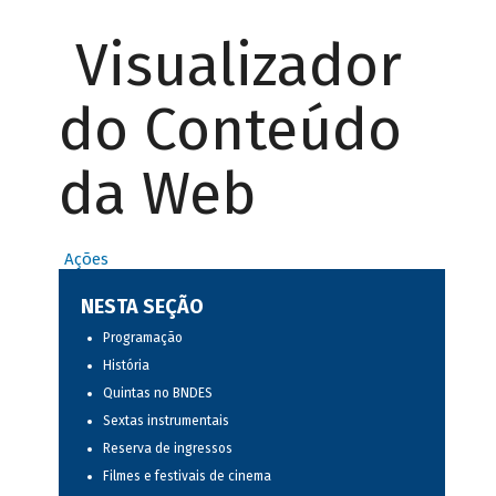
Visualizador
do Conteúdo
da Web
Ações
NESTA SEÇÃO
Programação
História
Quintas no BNDES
Sextas instrumentais
Reserva de ingressos
Filmes e festivais de cinema