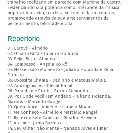
trabalho realizado em parceria com Mariene de Castro.
Evidenciando sua potência como intérprete da música
popular brasileira, o artista se consolida no cenário,
promovendo através da sua arte sentimentos de
pertencimento, felicidade e vida.
Repertório
01. Laroyê - Almério
02. Uma Inédita - Juliano Holanda
03. Beijo, Beijo - Almério
04. Compasso - Ângela Rô Rô
05. Nesse Exato Momento - Juliano Holanda e Zélia
Duncan
06. Oxossi te Chama - Dadinho e Mateus Aleluia
07. Androginismo - Kleidir Ramil
08. Para de me Curtir - Bruna Alimonda
09. Por Onde Você Tem Andado - Juliano Holanda,
Martins e Marcello Rangel
10. Quero Você - Almério e Isabela Moraes
11. Me Conheço - Almério e Marcello Rangel
12. Bicho de Sete Cabeças - Geraldo Azevedo
13. Ata-me - Junio Barreto
14. Seu Olhar Não Mente - Nanado Alves e Ilmar