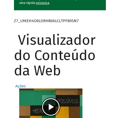
uma rápida
pesquisa
.
Z7_L9KEH4O0LORH80ALCLTPF80SN7
Visualizador
do Conteúdo
da Web
Ações