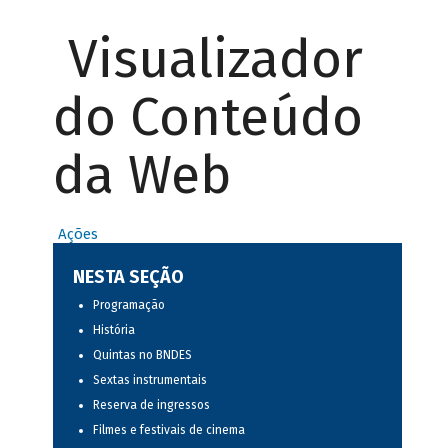
Visualizador
do Conteúdo
da Web
Ações
NESTA SEÇÃO
Programação
História
Quintas no BNDES
Sextas instrumentais
Reserva de ingressos
Filmes e festivais de cinema