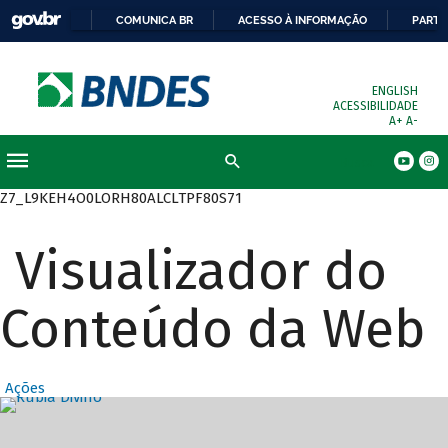
COMUNICA BR
ACESSO À INFORMAÇÃO
PARTI
ENGLISH
ACESSIBILIDADE
A+
A-
Busca
Z7_L9KEH4O0LORH80ALCLTPF80S71
Visualizador do
Conteúdo da Web
Ações
Destaques Prin