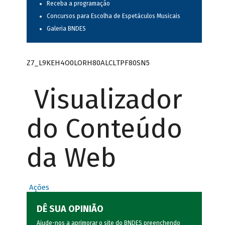
Receba a programação
Concursos para Escolha de Espetáculos Musicais
Galeria BNDES
Z7_L9KEH4O0LORH80ALCLTPF80SN5
Visualizador
do Conteúdo
da Web
Ações
DÊ SUA OPINIÃO
Ajude-nos a aprimorar o site do BNDES preenchendo