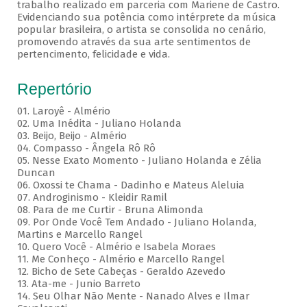
trabalho realizado em parceria com Mariene de Castro.
Evidenciando sua potência como intérprete da música
popular brasileira, o artista se consolida no cenário,
promovendo através da sua arte sentimentos de
pertencimento, felicidade e vida.
Repertório
01. Laroyê - Almério
02. Uma Inédita - Juliano Holanda
03. Beijo, Beijo - Almério
04. Compasso - Ângela Rô Rô
05. Nesse Exato Momento - Juliano Holanda e Zélia
Duncan
06. Oxossi te Chama - Dadinho e Mateus Aleluia
07. Androginismo - Kleidir Ramil
08. Para de me Curtir - Bruna Alimonda
09. Por Onde Você Tem Andado - Juliano Holanda,
Martins e Marcello Rangel
10. Quero Você - Almério e Isabela Moraes
11. Me Conheço - Almério e Marcello Rangel
12. Bicho de Sete Cabeças - Geraldo Azevedo
13. Ata-me - Junio Barreto
14. Seu Olhar Não Mente - Nanado Alves e Ilmar