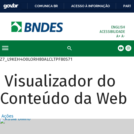
COMUNICA BR
ACESSO À INFORMAÇÃO
PARTI
ENGLISH
ACESSIBILIDADE
A+
A-
Busca
Z7_L9KEH4O0LORH80ALCLTPF80S71
Visualizador do
Conteúdo da Web
Ações
Destaques Prin