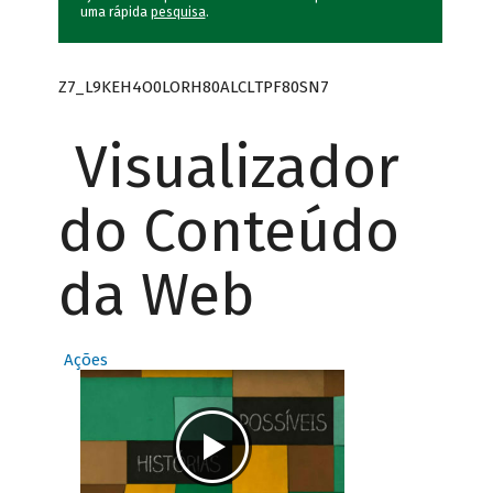
uma rápida
pesquisa
.
Z7_L9KEH4O0LORH80ALCLTPF80SN7
Visualizador
do Conteúdo
da Web
Ações