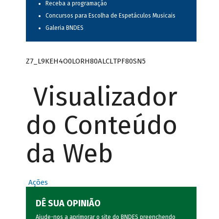
Receba a programação
Concursos para Escolha de Espetáculos Musicais
Galeria BNDES
Z7_L9KEH4O0LORH80ALCLTPF80SN5
Visualizador
do Conteúdo
da Web
Ações
DÊ SUA OPINIÃO
Ajude-nos a aprimorar o site do BNDES preenchendo