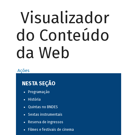
Visualizador
do Conteúdo
da Web
Ações
NESTA SEÇÃO
Programação
História
Quintas no BNDES
Sextas instrumentais
Reserva de ingressos
Filmes e festivais de cinema