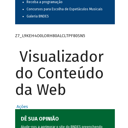
Receba a programação
Concursos para Escolha de Espetáculos Musicais
Galeria BNDES
Z7_L9KEH4O0LORH80ALCLTPF80SN5
Visualizador
do Conteúdo
da Web
Ações
DÊ SUA OPINIÃO
Ajude-nos a aprimorar o site do BNDES preenchendo