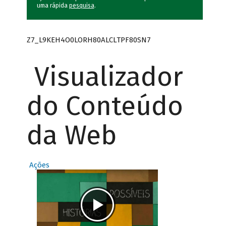
uma rápida
pesquisa
.
Z7_L9KEH4O0LORH80ALCLTPF80SN7
Visualizador
do Conteúdo
da Web
Ações