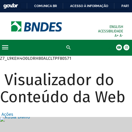
COMUNICA BR
ACESSO À INFORMAÇÃO
PARTI
ENGLISH
ACESSIBILIDADE
A+
A-
Busca
Z7_L9KEH4O0LORH80ALCLTPF80S71
Visualizador do
Conteúdo da Web
Ações
Destaques Prin