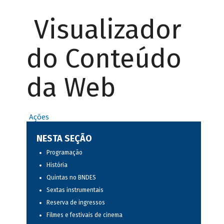
Visualizador
do Conteúdo
da Web
Ações
NESTA SEÇÃO
Programação
História
Quintas no BNDES
Sextas instrumentais
Reserva de ingressos
Filmes e festivais de cinema