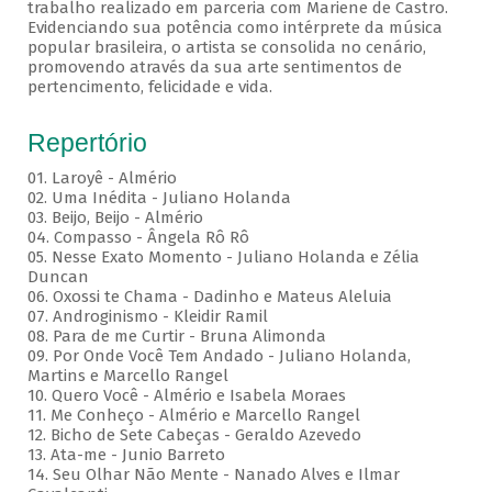
trabalho realizado em parceria com Mariene de Castro.
Evidenciando sua potência como intérprete da música
popular brasileira, o artista se consolida no cenário,
promovendo através da sua arte sentimentos de
pertencimento, felicidade e vida.
Repertório
01. Laroyê - Almério
02. Uma Inédita - Juliano Holanda
03. Beijo, Beijo - Almério
04. Compasso - Ângela Rô Rô
05. Nesse Exato Momento - Juliano Holanda e Zélia
Duncan
06. Oxossi te Chama - Dadinho e Mateus Aleluia
07. Androginismo - Kleidir Ramil
08. Para de me Curtir - Bruna Alimonda
09. Por Onde Você Tem Andado - Juliano Holanda,
Martins e Marcello Rangel
10. Quero Você - Almério e Isabela Moraes
11. Me Conheço - Almério e Marcello Rangel
12. Bicho de Sete Cabeças - Geraldo Azevedo
13. Ata-me - Junio Barreto
14. Seu Olhar Não Mente - Nanado Alves e Ilmar