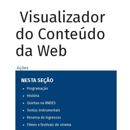
Visualizador
do Conteúdo
da Web
Ações
NESTA SEÇÃO
Programação
História
Quintas no BNDES
Sextas instrumentais
Reserva de ingressos
Filmes e festivais de cinema