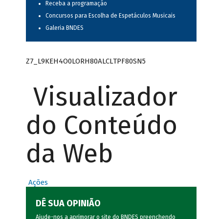
Receba a programação
Concursos para Escolha de Espetáculos Musicais
Galeria BNDES
Z7_L9KEH4O0LORH80ALCLTPF80SN5
Visualizador
do Conteúdo
da Web
Ações
DÊ SUA OPINIÃO
Ajude-nos a aprimorar o site do BNDES preenchendo