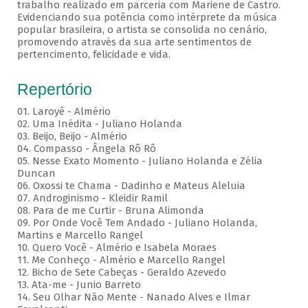
trabalho realizado em parceria com Mariene de Castro.
Evidenciando sua potência como intérprete da música
popular brasileira, o artista se consolida no cenário,
promovendo através da sua arte sentimentos de
pertencimento, felicidade e vida.
Repertório
01. Laroyê - Almério
02. Uma Inédita - Juliano Holanda
03. Beijo, Beijo - Almério
04. Compasso - Ângela Rô Rô
05. Nesse Exato Momento - Juliano Holanda e Zélia
Duncan
06. Oxossi te Chama - Dadinho e Mateus Aleluia
07. Androginismo - Kleidir Ramil
08. Para de me Curtir - Bruna Alimonda
09. Por Onde Você Tem Andado - Juliano Holanda,
Martins e Marcello Rangel
10. Quero Você - Almério e Isabela Moraes
11. Me Conheço - Almério e Marcello Rangel
12. Bicho de Sete Cabeças - Geraldo Azevedo
13. Ata-me - Junio Barreto
14. Seu Olhar Não Mente - Nanado Alves e Ilmar