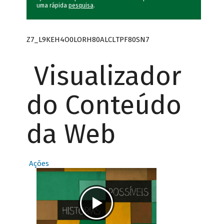
uma rápida
pesquisa
.
Z7_L9KEH4O0LORH80ALCLTPF80SN7
Visualizador
do Conteúdo
da Web
Ações