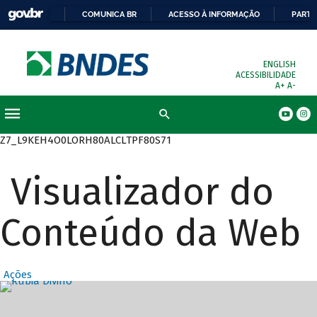
COMUNICA BR
ACESSO À INFORMAÇÃO
PARTI
ENGLISH
ACESSIBILIDADE
A+
A-
Busca
Z7_L9KEH4O0LORH80ALCLTPF80S71
Visualizador do
Conteúdo da Web
Ações
Destaques Prin