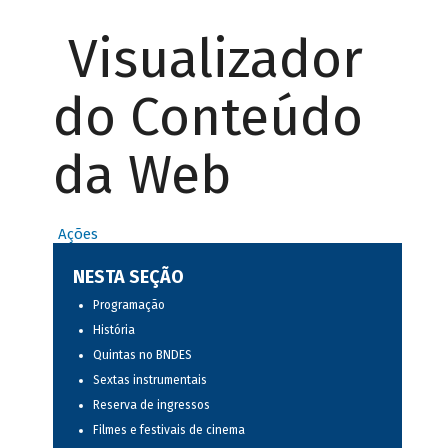
Visualizador
do Conteúdo
da Web
Ações
NESTA SEÇÃO
Programação
História
Quintas no BNDES
Sextas instrumentais
Reserva de ingressos
Filmes e festivais de cinema