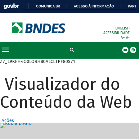
COMUNICA BR
ACESSO À INFORMAÇÃO
PARTI
ENGLISH
ACESSIBILIDADE
A+
A-
Busca
Z7_L9KEH4O0LORH80ALCLTPF80S71
Visualizador do
Conteúdo da Web
Ações
Destaques Prin