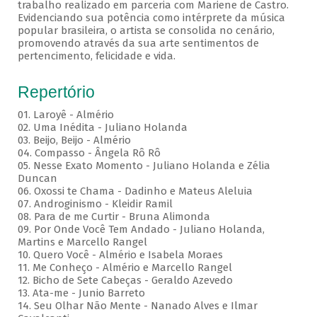
trabalho realizado em parceria com Mariene de Castro.
Evidenciando sua potência como intérprete da música
popular brasileira, o artista se consolida no cenário,
promovendo através da sua arte sentimentos de
pertencimento, felicidade e vida.
Repertório
01. Laroyê - Almério
02. Uma Inédita - Juliano Holanda
03. Beijo, Beijo - Almério
04. Compasso - Ângela Rô Rô
05. Nesse Exato Momento - Juliano Holanda e Zélia
Duncan
06. Oxossi te Chama - Dadinho e Mateus Aleluia
07. Androginismo - Kleidir Ramil
08. Para de me Curtir - Bruna Alimonda
09. Por Onde Você Tem Andado - Juliano Holanda,
Martins e Marcello Rangel
10. Quero Você - Almério e Isabela Moraes
11. Me Conheço - Almério e Marcello Rangel
12. Bicho de Sete Cabeças - Geraldo Azevedo
13. Ata-me - Junio Barreto
14. Seu Olhar Não Mente - Nanado Alves e Ilmar