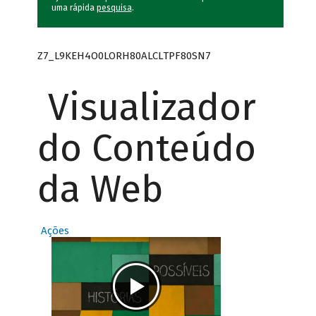
uma rápida
pesquisa
.
Z7_L9KEH4O0LORH80ALCLTPF80SN7
Visualizador
do Conteúdo
da Web
Ações