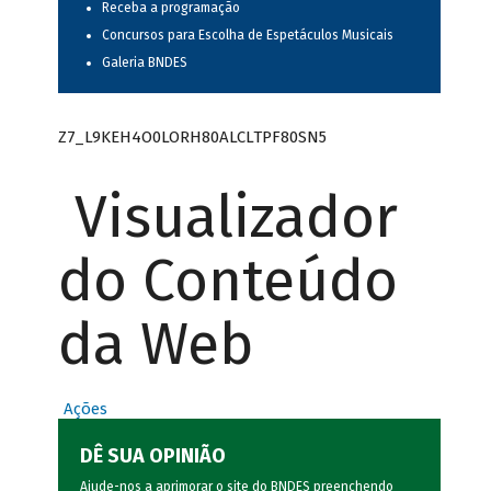
Receba a programação
Concursos para Escolha de Espetáculos Musicais
Galeria BNDES
Z7_L9KEH4O0LORH80ALCLTPF80SN5
Visualizador
do Conteúdo
da Web
Ações
DÊ SUA OPINIÃO
Ajude-nos a aprimorar o site do BNDES preenchendo