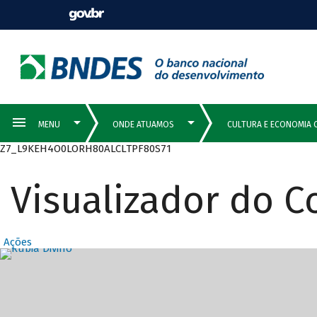
Z7_L9KEH4O0LORH80ALCLTPF80S71
Visualizador do 
Ações
Destaques Prin