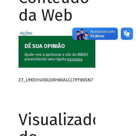
da Web
Ações
DÊ SUA OPINIÃO
Ajude-nos a aprimorar o site do BNDES
preenchendo uma rápida
pesquisa
.
Z7_L9KEH4O0LORH80ALCLTPF80SN7
Visualizador