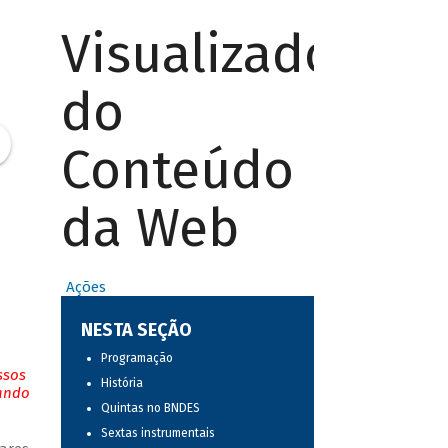
Visualizador
do
Conteúdo
da Web
Ações
NESTA SEÇÃO
Programação
ssos
História
tando
Quintas no BNDES
Sextas instrumentais