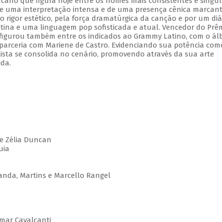
ano que figura hoje entre os nomes mais consistentes e singul
e uma interpretação intensa e de uma presença cênica marcant
o rigor estético, pela força dramatúrgica da canção e por um di
tina e uma linguagem pop sofisticada e atual. Vencedor do Prê
, figurou também entre os indicados ao Grammy Latino, com o á
 parceria com Mariene de Castro. Evidenciando sua potência com
rtista se consolida no cenário, promovendo através da sua arte
ida.
e Zélia Duncan
luia
anda, Martins e Marcello Rangel
lmar Cavalcanti