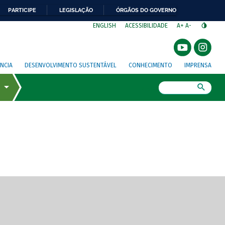
PARTICIPE
LEGISLAÇÃO
ÓRGÃOS DO GOVERNO
⁣
ENGLISH
ACESSIBILIDADE
A+
A-
NCIA
DESENVOLVIMENTO SUSTENTÁVEL
CONHECIMENTO
IMPRENSA
Busca
gem de tela