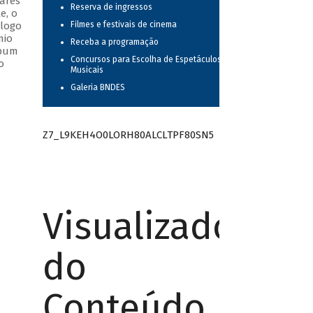
ares
Reserva de ingressos
e, o
álogo
Filmes e festivais de cinema
mio
Receba a programação
lbum
Concursos para Escolha de Espetáculos
o
Musicais
Galeria BNDES
Z7_L9KEH4O0LORH80ALCLTPF80SN5
Visualizador
do
Conteúdo