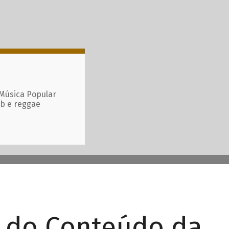
 Música Popular
ub e reggae
r do Conteúdo da