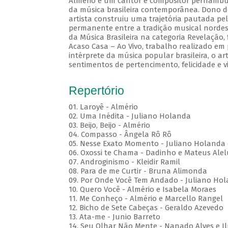
Almério é um cantor e compositor pernambuc
da música brasileira contemporânea. Dono d
artista construiu uma trajetória pautada pel
permanente entre a tradição musical nordes
da Música Brasileira na categoria Revelação
Acaso Casa – Ao Vivo, trabalho realizado em
intérprete da música popular brasileira, o a
sentimentos de pertencimento, felicidade e v
Repertório
01. Laroyê - Almério
02. Uma Inédita - Juliano Holanda
03. Beijo, Beijo - Almério
04. Compasso - Ângela Rô Rô
05. Nesse Exato Momento - Juliano Holanda 
06. Oxossi te Chama - Dadinho e Mateus Ale
07. Androginismo - Kleidir Ramil
08. Para de me Curtir - Bruna Alimonda
09. Por Onde Você Tem Andado - Juliano Hol
10. Quero Você - Almério e Isabela Moraes
11. Me Conheço - Almério e Marcello Rangel
12. Bicho de Sete Cabeças - Geraldo Azevedo
13. Ata-me - Junio Barreto
14. Seu Olhar Não Mente - Nanado Alves e I