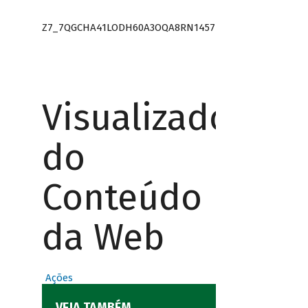
Z7_7QGCHA41LODH60A3OQA8RN1457
Visualizador
do
Conteúdo
da Web
Ações
VEJA TAMBÉM