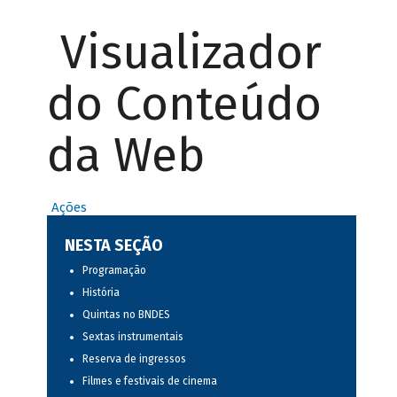
Visualizador
do Conteúdo
da Web
Ações
NESTA SEÇÃO
Programação
História
Quintas no BNDES
Sextas instrumentais
Reserva de ingressos
Filmes e festivais de cinema