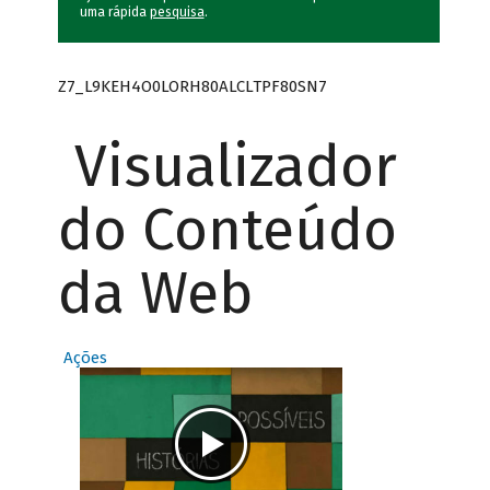
uma rápida
pesquisa
.
Z7_L9KEH4O0LORH80ALCLTPF80SN7
Visualizador
do Conteúdo
da Web
Ações