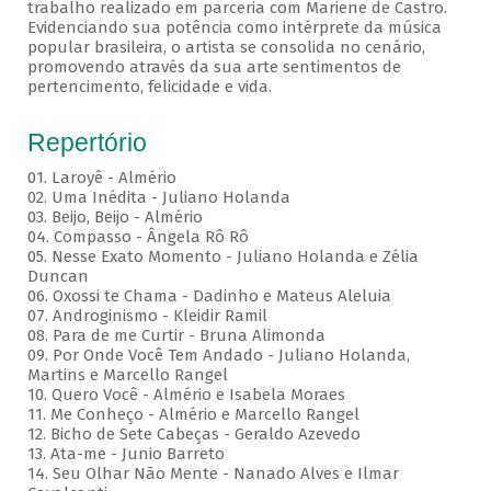
trabalho realizado em parceria com Mariene de Castro.
Evidenciando sua potência como intérprete da música
popular brasileira, o artista se consolida no cenário,
promovendo através da sua arte sentimentos de
pertencimento, felicidade e vida.
Repertório
01. Laroyê - Almério
02. Uma Inédita - Juliano Holanda
03. Beijo, Beijo - Almério
04. Compasso - Ângela Rô Rô
05. Nesse Exato Momento - Juliano Holanda e Zélia
Duncan
06. Oxossi te Chama - Dadinho e Mateus Aleluia
07. Androginismo - Kleidir Ramil
08. Para de me Curtir - Bruna Alimonda
09. Por Onde Você Tem Andado - Juliano Holanda,
Martins e Marcello Rangel
10. Quero Você - Almério e Isabela Moraes
11. Me Conheço - Almério e Marcello Rangel
12. Bicho de Sete Cabeças - Geraldo Azevedo
13. Ata-me - Junio Barreto
14. Seu Olhar Não Mente - Nanado Alves e Ilmar