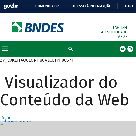
COMUNICA BR
ACESSO À INFORMAÇÃO
PARTI
ENGLISH
ACESSIBILIDADE
A+
A-
Busca
Z7_L9KEH4O0LORH80ALCLTPF80S71
Visualizador do
Conteúdo da Web
Ações
Destaques Prin