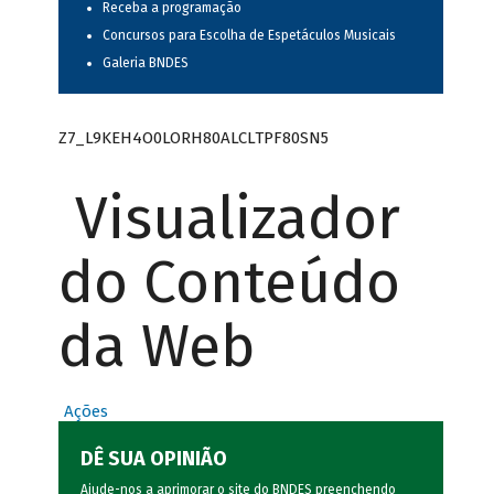
Receba a programação
Concursos para Escolha de Espetáculos Musicais
Galeria BNDES
Z7_L9KEH4O0LORH80ALCLTPF80SN5
Visualizador
do Conteúdo
da Web
Ações
DÊ SUA OPINIÃO
Ajude-nos a aprimorar o site do BNDES preenchendo