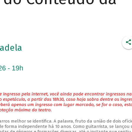
adela
26 - 19h
 ingresso pela internet, você ainda pode encontrar ingressos na
 espetáculo, a partir das 18h30, caso haja sobra dentre os ingre
eberá apenas um ingresso com lugar marcado, se for o caso, es
lotação máxima do teatro.
ros melhor se identifica. A palavra, fruto da união de dois ofíci
 forma independente há 10 anos. Como guitarrista, se lançou 
das de gêneros e formações diversas, até o instante que sentiu