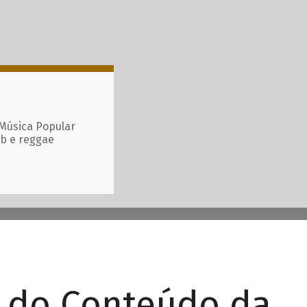
 Música Popular
ub e reggae
r do Conteúdo da