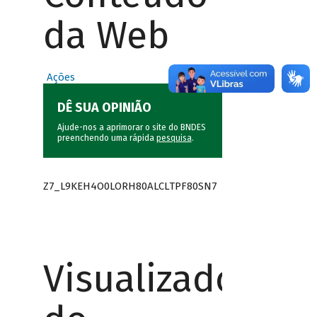
da Web
Ações
DÊ SUA OPINIÃO
Ajude-nos a aprimorar o site do BNDES
preenchendo uma rápida
pesquisa
.
Z7_L9KEH4O0LORH80ALCLTPF80SN7
Visualizador