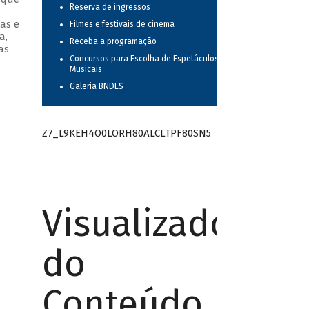
Reserva de ingressos
as e
Filmes e festivais de cinema
a,
Receba a programação
as
Concursos para Escolha de Espetáculos
Musicais
Galeria BNDES
Z7_L9KEH4O0LORH80ALCLTPF80SN5
Visualizador
do
Conteúdo