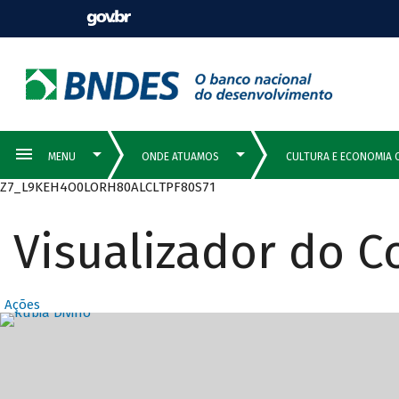
Z7_L9KEH4O0LORH80ALCLTPF80S71
Visualizador do 
Ações
Destaques Prin