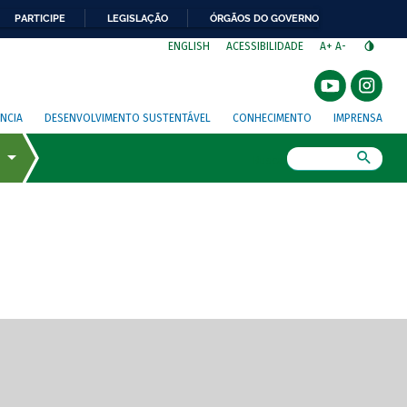
PARTICIPE
LEGISLAÇÃO
ÓRGÃOS DO GOVERNO
⁣
ENGLISH
ACESSIBILIDADE
A+
A-
NCIA
DESENVOLVIMENTO SUSTENTÁVEL
CONHECIMENTO
IMPRENSA
Busca
gem de tela