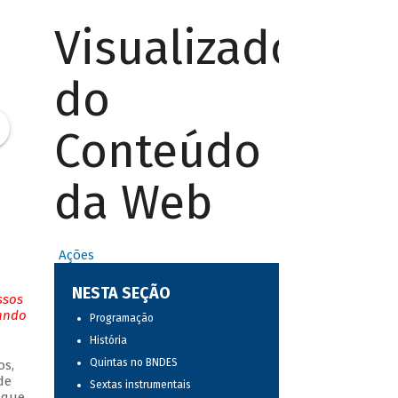
Visualizador
do
Conteúdo
da Web
Ações
NESTA SEÇÃO
ssos
tando
Programação
História
Quintas no BNDES
os,
de
Sextas instrumentais
 que