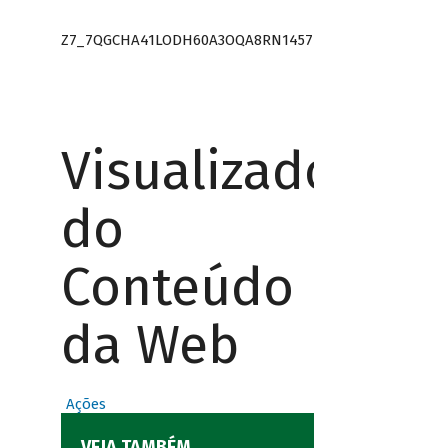
Z7_7QGCHA41LODH60A3OQA8RN1457
Visualizador
do
Conteúdo
da Web
Ações
VEJA TAMBÉM