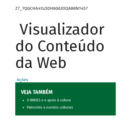
Z7_7QGCHA41LODH60A3OQA8RN1457
Visualizador
do Conteúdo
da Web
Ações
VEJA TAMBÉM
O BNDES e o apoio à cultura
Patrocínio a eventos culturais