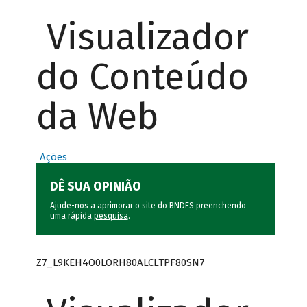
Visualizador
do Conteúdo
da Web
Ações
DÊ SUA OPINIÃO
Ajude-nos a aprimorar o site do BNDES preenchendo
uma rápida
pesquisa
.
Z7_L9KEH4O0LORH80ALCLTPF80SN7