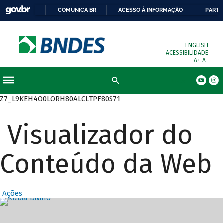
COMUNICA BR
ACESSO À INFORMAÇÃO
PARTI
ENGLISH
ACESSIBILIDADE
A+
A-
Busca
Z7_L9KEH4O0LORH80ALCLTPF80S71
Visualizador do
Conteúdo da Web
Ações
Destaques Prin