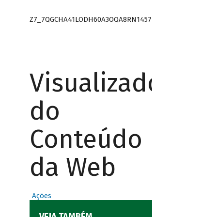
Z7_7QGCHA41LODH60A3OQA8RN1457
Visualizador
do
Conteúdo
da Web
Ações
VEJA TAMBÉM