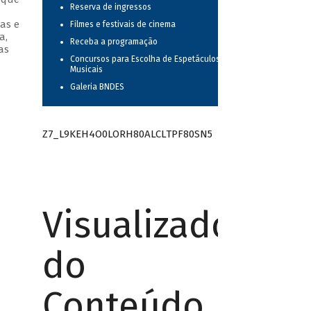
Reserva de ingressos
as e
Filmes e festivais de cinema
a,
Receba a programação
as
Concursos para Escolha de Espetáculos
Musicais
Galeria BNDES
Z7_L9KEH4O0LORH80ALCLTPF80SN5
Visualizador
do
Conteúdo