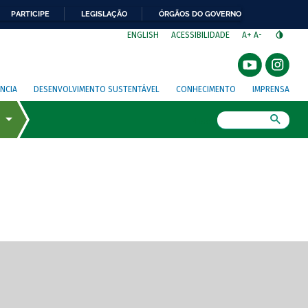
PARTICIPE
LEGISLAÇÃO
ÓRGÃOS DO GOVERNO
⁣
ENGLISH
ACESSIBILIDADE
A+
A-
NCIA
DESENVOLVIMENTO SUSTENTÁVEL
CONHECIMENTO
IMPRENSA
Busca
gem de tela