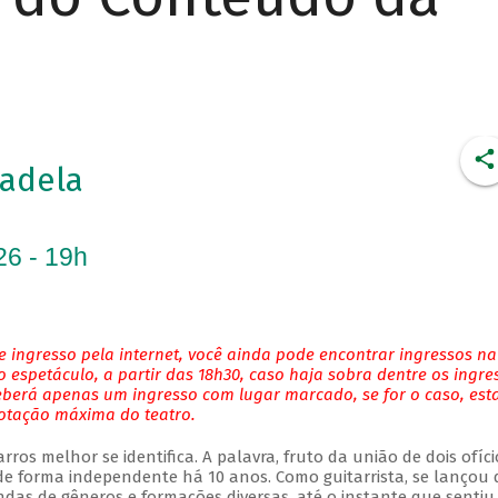
adela
26 - 19h
 ingresso pela internet, você ainda pode encontrar ingressos na
 espetáculo, a partir das 18h30, caso haja sobra dentre os ingre
eberá apenas um ingresso com lugar marcado, se for o caso, es
lotação máxima do teatro.
ros melhor se identifica. A palavra, fruto da união de dois ofíci
 forma independente há 10 anos. Como guitarrista, se lançou 
das de gêneros e formações diversas, até o instante que sentiu