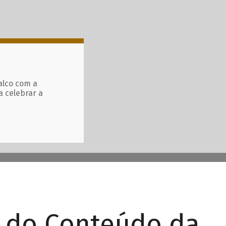
alco com a
a celebrar a
r do Conteúdo da