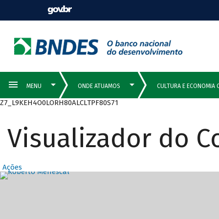
Z7_L9KEH4O0LORH80ALCLTPF80S71
Visualizador do 
Ações
Destaques Prin