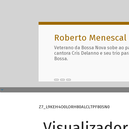
Roberto Menescal
Veterano da Bossa Nova sobe ao p
cantora Cris Delanno e seu trio par
Bossa.
Z7_L9KEH4O0LORH80ALCLTPF80SN0
Visualizado