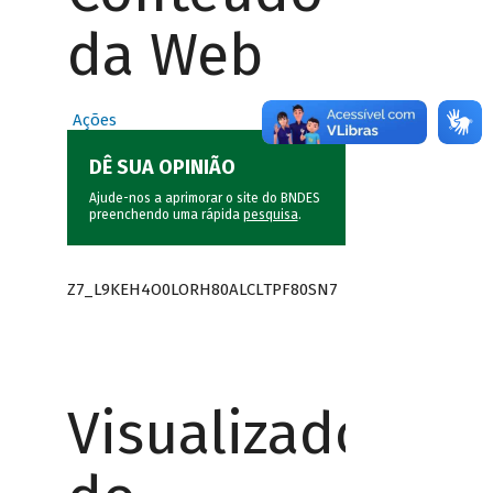
da Web
Ações
DÊ SUA OPINIÃO
Ajude-nos a aprimorar o site do BNDES
preenchendo uma rápida
pesquisa
.
Z7_L9KEH4O0LORH80ALCLTPF80SN7
Visualizador