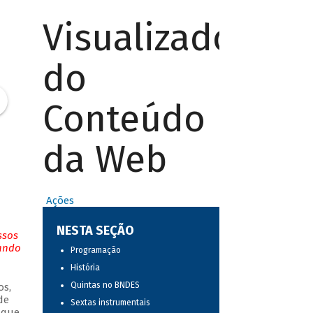
Visualizador
do
Conteúdo
da Web
Ações
NESTA SEÇÃO
ssos
tando
Programação
História
Quintas no BNDES
os,
de
Sextas instrumentais
 que