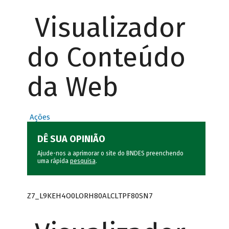
Visualizador
do Conteúdo
da Web
Ações
DÊ SUA OPINIÃO
Ajude-nos a aprimorar o site do BNDES preenchendo
uma rápida
pesquisa
.
Z7_L9KEH4O0LORH80ALCLTPF80SN7