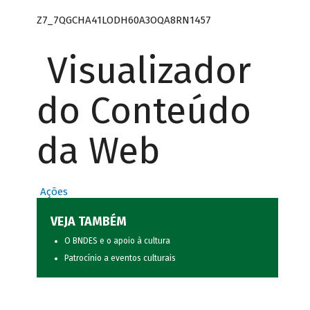
Z7_7QGCHA41LODH60A3OQA8RN1457
Visualizador
do Conteúdo
da Web
Ações
VEJA TAMBÉM
O BNDES e o apoio à cultura
Patrocínio a eventos culturais