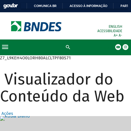
COMUNICA BR
ACESSO À INFORMAÇÃO
PARTI
ENGLISH
ACESSIBILIDADE
A+
A-
Busca
Z7_L9KEH4O0LORH80ALCLTPF80S71
Visualizador do
Conteúdo da Web
Ações
Destaques Prin