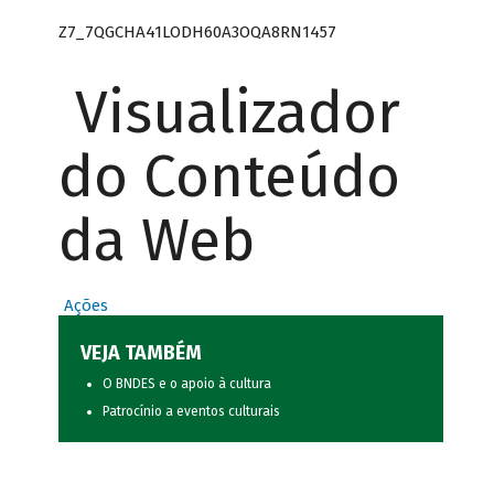
Z7_7QGCHA41LODH60A3OQA8RN1457
Visualizador
do Conteúdo
da Web
Ações
VEJA TAMBÉM
O BNDES e o apoio à cultura
Patrocínio a eventos culturais