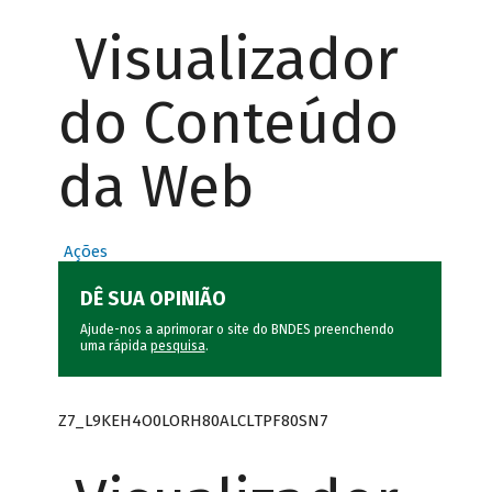
Visualizador
do Conteúdo
da Web
Ações
DÊ SUA OPINIÃO
Ajude-nos a aprimorar o site do BNDES preenchendo
uma rápida
pesquisa
.
Z7_L9KEH4O0LORH80ALCLTPF80SN7