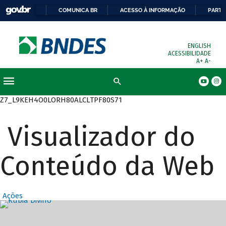
COMUNICA BR
ACESSO À INFORMAÇÃO
PARTI
ENGLISH
ACESSIBILIDADE
A+
A-
Busca
Z7_L9KEH4O0LORH80ALCLTPF80S71
Visualizador do
Conteúdo da Web
Ações
Destaques Prin