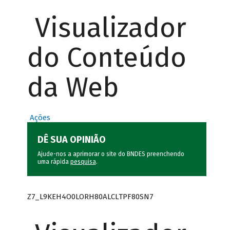
Visualizador
do Conteúdo
da Web
Ações
DÊ SUA OPINIÃO
Ajude-nos a aprimorar o site do BNDES preenchendo
uma rápida
pesquisa
.
Z7_L9KEH4O0LORH80ALCLTPF80SN7