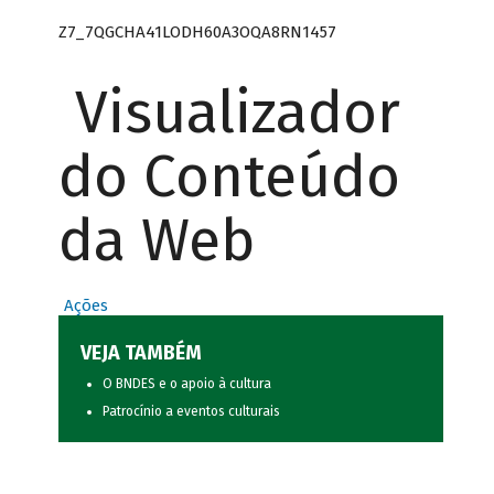
Z7_7QGCHA41LODH60A3OQA8RN1457
Visualizador
do Conteúdo
da Web
Ações
VEJA TAMBÉM
O BNDES e o apoio à cultura
Patrocínio a eventos culturais