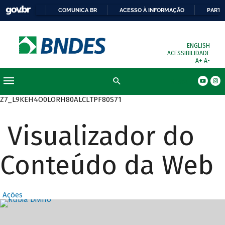
COMUNICA BR
ACESSO À INFORMAÇÃO
PARTI
ENGLISH
ACESSIBILIDADE
A+
A-
Busca
Z7_L9KEH4O0LORH80ALCLTPF80S71
Visualizador do
Conteúdo da Web
Ações
Destaques Prin