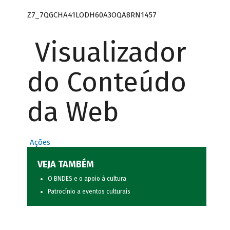
Z7_7QGCHA41LODH60A3OQA8RN1457
Visualizador
do Conteúdo
da Web
Ações
VEJA TAMBÉM
O BNDES e o apoio à cultura
Patrocínio a eventos culturais