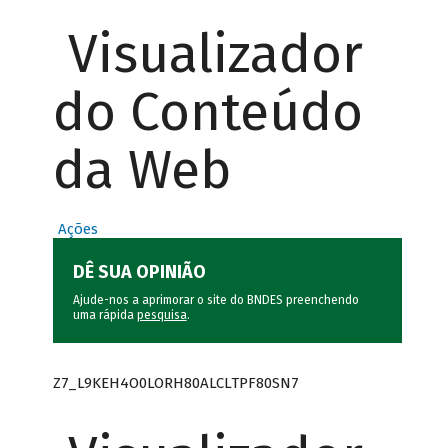
Visualizador
do Conteúdo
da Web
Ações
DÊ SUA OPINIÃO
Ajude-nos a aprimorar o site do BNDES preenchendo
uma rápida
pesquisa
.
Z7_L9KEH4O0LORH80ALCLTPF80SN7