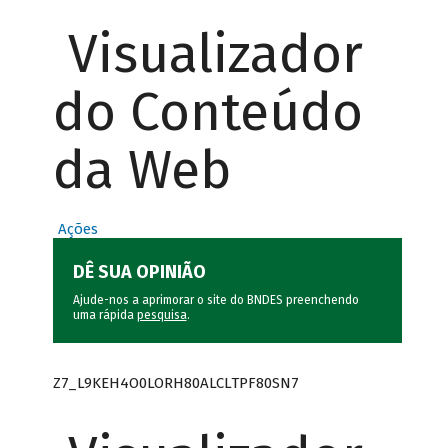
Visualizador
do Conteúdo
da Web
Ações
DÊ SUA OPINIÃO
Ajude-nos a aprimorar o site do BNDES preenchendo
uma rápida
pesquisa
.
Z7_L9KEH4O0LORH80ALCLTPF80SN7