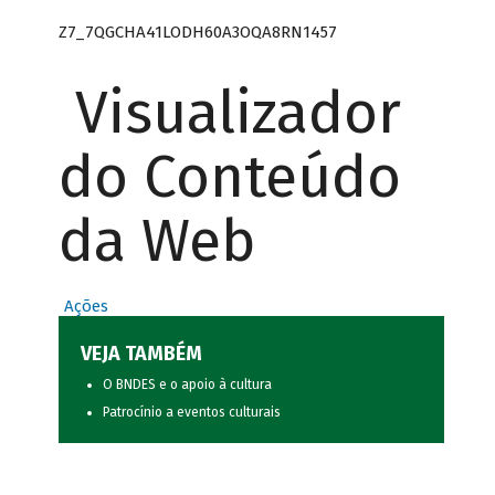
Z7_7QGCHA41LODH60A3OQA8RN1457
Visualizador
do Conteúdo
da Web
Ações
VEJA TAMBÉM
O BNDES e o apoio à cultura
Patrocínio a eventos culturais