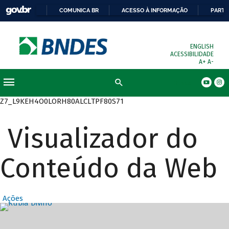
COMUNICA BR
ACESSO À INFORMAÇÃO
PARTI
ENGLISH
ACESSIBILIDADE
A+
A-
Busca
Z7_L9KEH4O0LORH80ALCLTPF80S71
Visualizador do
Conteúdo da Web
Ações
Destaques Prin