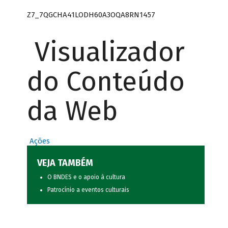
Z7_7QGCHA41LODH60A3OQA8RN1457
Visualizador
do Conteúdo
da Web
Ações
VEJA TAMBÉM
O BNDES e o apoio à cultura
Patrocínio a eventos culturais