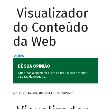
Visualizador
do Conteúdo
da Web
Ações
DÊ SUA OPINIÃO
Ajude-nos a aprimorar o site do BNDES preenchendo
uma rápida
pesquisa
.
Z7_L9KEH4O0LORH80ALCLTPF80SN7