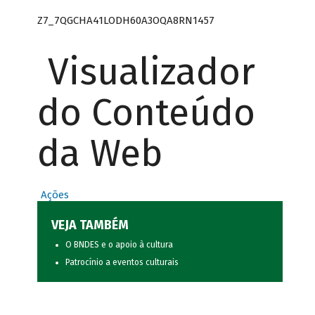
Z7_7QGCHA41LODH60A3OQA8RN1457
Visualizador
do Conteúdo
da Web
Ações
VEJA TAMBÉM
O BNDES e o apoio à cultura
Patrocínio a eventos culturais