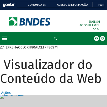
COMUNICA BR
ACESSO À INFORMAÇÃO
PARTI
ENGLISH
ACESSIBILIDADE
A+
A-
Busca
Z7_L9KEH4O0LORH80ALCLTPF80S71
Visualizador do
Conteúdo da Web
Ações
Destaques Prin