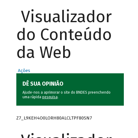
Visualizador
do Conteúdo
da Web
Ações
DÊ SUA OPINIÃO
Ajude-nos a aprimorar o site do BNDES preenchendo
uma rápida
pesquisa
.
Z7_L9KEH4O0LORH80ALCLTPF80SN7