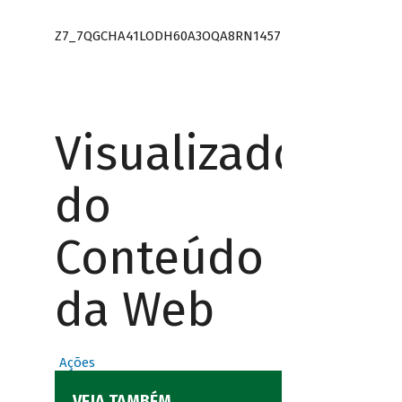
Z7_7QGCHA41LODH60A3OQA8RN1457
Visualizador
do
Conteúdo
da Web
Ações
VEJA TAMBÉM