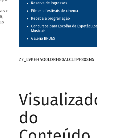
Reserva de ingressos
as e
Filmes e festivais de cinema
a,
Receba a programação
as
Concursos para Escolha de Espetáculos
Musicais
Galeria BNDES
Z7_L9KEH4O0LORH80ALCLTPF80SN5
Visualizador
do
Conteúdo