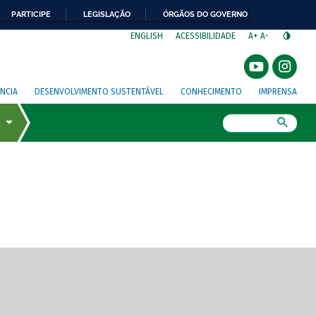
PARTICIPE
LEGISLAÇÃO
ÓRGÃOS DO GOVERNO
⁣
ENGLISH
ACESSIBILIDADE
A+
A-
NCIA
DESENVOLVIMENTO SUSTENTÁVEL
CONHECIMENTO
IMPRENSA
Busca
gem de tela