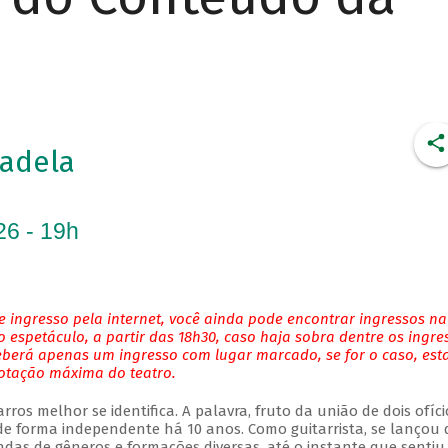
adela
26 - 19h
 ingresso pela internet, você ainda pode encontrar ingressos na
 espetáculo, a partir das 18h30, caso haja sobra dentre os ingre
eberá apenas um ingresso com lugar marcado, se for o caso, es
lotação máxima do teatro.
ros melhor se identifica. A palavra, fruto da união de dois ofíci
 forma independente há 10 anos. Como guitarrista, se lançou 
das de gêneros e formações diversas, até o instante que sentiu