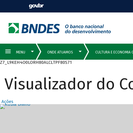
Z7_L9KEH4O0LORH80ALCLTPF80S71
Visualizador do 
Ações
Destaques Prin