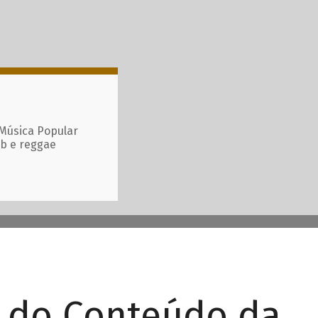
 Música Popular
ub e reggae
r do Conteúdo da