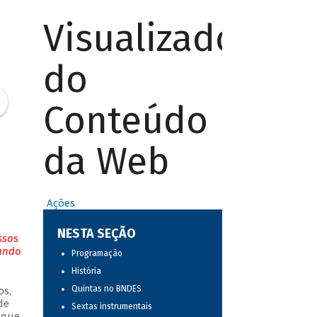
Visualizador
do
Conteúdo
da Web
Ações
NESTA SEÇÃO
ssos
tando
Programação
História
Quintas no BNDES
os,
de
Sextas instrumentais
 que