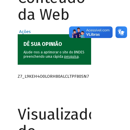
da Web
Ações
DÊ SUA OPINIÃO
Ajude-nos a aprimorar o site do BNDES
preenchendo uma rápida
pesquisa
.
Z7_L9KEH4O0LORH80ALCLTPF80SN7
Visualizador