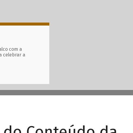
alco com a
a celebrar a
r do Conteúdo da