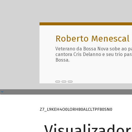
Roberto Menescal
Veterano da Bossa Nova sobe ao p
cantora Cris Delanno e seu trio par
Bossa.
Z7_L9KEH4O0LORH80ALCLTPF80SN0
Visualizado