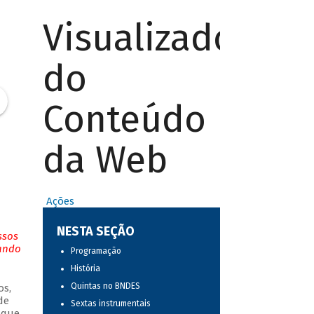
Visualizador
do
Conteúdo
da Web
Ações
NESTA SEÇÃO
ssos
tando
Programação
História
Quintas no BNDES
os,
de
Sextas instrumentais
 que