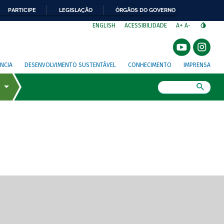
PARTICIPE
LEGISLAÇÃO
ÓRGÃOS DO GOVERNO
⁣
ENGLISH
ACESSIBILIDADE
A+
A-
NCIA
DESENVOLVIMENTO SUSTENTÁVEL
CONHECIMENTO
IMPRENSA
Busca
gem de tela