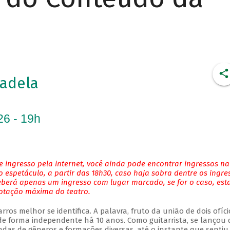
adela
26 - 19h
 ingresso pela internet, você ainda pode encontrar ingressos na
 espetáculo, a partir das 18h30, caso haja sobra dentre os ingre
eberá apenas um ingresso com lugar marcado, se for o caso, es
lotação máxima do teatro.
ros melhor se identifica. A palavra, fruto da união de dois ofíci
 forma independente há 10 anos. Como guitarrista, se lançou 
das de gêneros e formações diversas, até o instante que sentiu