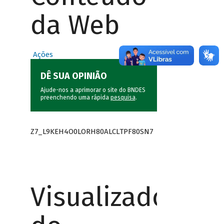
da Web
Ações
DÊ SUA OPINIÃO
Ajude-nos a aprimorar o site do BNDES
preenchendo uma rápida
pesquisa
.
Z7_L9KEH4O0LORH80ALCLTPF80SN7
Visualizador