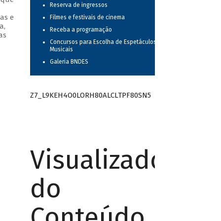
Reserva de ingressos
as e
Filmes e festivais de cinema
a,
Receba a programação
as
Concursos para Escolha de Espetáculos
Musicais
Galeria BNDES
Z7_L9KEH4O0LORH80ALCLTPF80SN5
Visualizador
do
Conteúdo