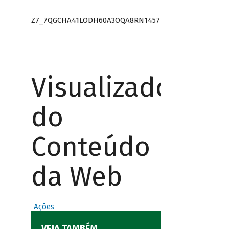
Z7_7QGCHA41LODH60A3OQA8RN1457
Visualizador
do
Conteúdo
da Web
Ações
VEJA TAMBÉM