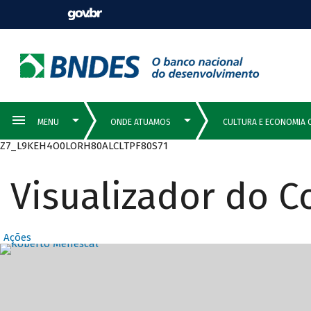
Z7_L9KEH4O0LORH80ALCLTPF80S71
Visualizador do 
Ações
Destaques Prin