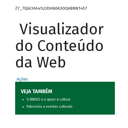
Z7_7QGCHA41LODH60A3OQA8RN1457
Visualizador
do Conteúdo
da Web
Ações
VEJA TAMBÉM
O BNDES e o apoio à cultura
Patrocínio a eventos culturais