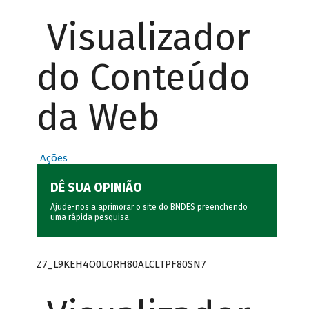
Visualizador
do Conteúdo
da Web
Ações
DÊ SUA OPINIÃO
Ajude-nos a aprimorar o site do BNDES preenchendo
uma rápida
pesquisa
.
Z7_L9KEH4O0LORH80ALCLTPF80SN7