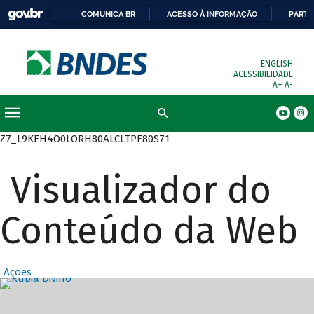
COMUNICA BR
ACESSO À INFORMAÇÃO
PARTI
ENGLISH
ACESSIBILIDADE
A+
A-
Busca
Z7_L9KEH4O0LORH80ALCLTPF80S71
Visualizador do
Conteúdo da Web
Ações
Destaques Prin