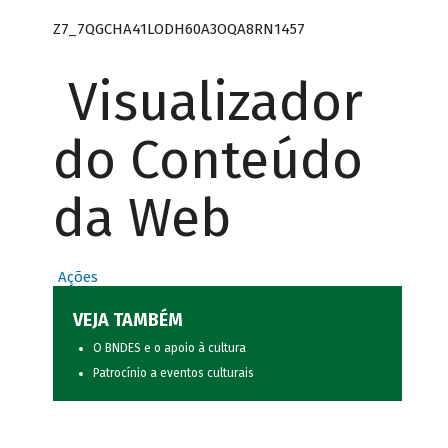
Z7_7QGCHA41LODH60A3OQA8RN1457
Visualizador
do Conteúdo
da Web
Ações
VEJA TAMBÉM
O BNDES e o apoio à cultura
Patrocínio a eventos culturais