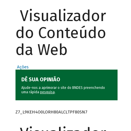
Visualizador
do Conteúdo
da Web
Ações
DÊ SUA OPINIÃO
Ajude-nos a aprimorar o site do BNDES preenchendo
uma rápida
pesquisa
.
Z7_L9KEH4O0LORH80ALCLTPF80SN7