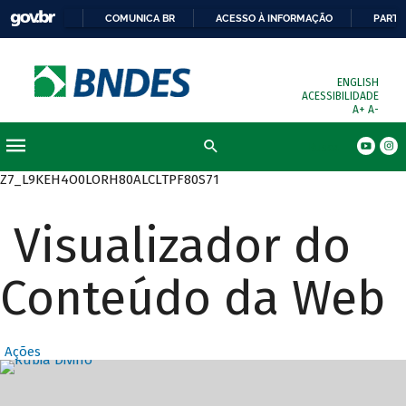
COMUNICA BR
ACESSO À INFORMAÇÃO
PARTI
ENGLISH
ACESSIBILIDADE
A+
A-
Busca
Z7_L9KEH4O0LORH80ALCLTPF80S71
Visualizador do
Conteúdo da Web
Ações
Destaques Prin