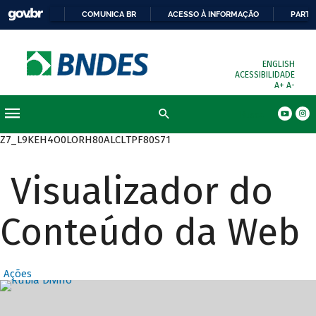
COMUNICA BR
ACESSO À INFORMAÇÃO
PARTI
ENGLISH
ACESSIBILIDADE
A+
A-
Busca
Z7_L9KEH4O0LORH80ALCLTPF80S71
Visualizador do
Conteúdo da Web
Ações
Destaques Prin