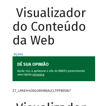
Visualizador
do Conteúdo
da Web
Ações
DÊ SUA OPINIÃO
Ajude-nos a aprimorar o site do BNDES preenchendo
uma rápida
pesquisa
.
Z7_L9KEH4O0LORH80ALCLTPF80SN7