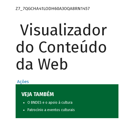
Z7_7QGCHA41LODH60A3OQA8RN1457
Visualizador
do Conteúdo
da Web
Ações
VEJA TAMBÉM
O BNDES e o apoio à cultura
Patrocínio a eventos culturais