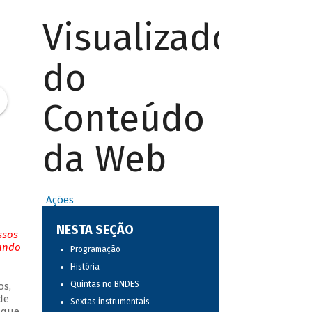
Visualizador
do
Conteúdo
da Web
Ações
NESTA SEÇÃO
ssos
tando
Programação
História
Quintas no BNDES
os,
de
Sextas instrumentais
 que