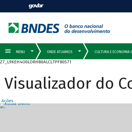
Z7_L9KEH4O0LORH80ALCLTPF80S71
Visualizador do 
Ações
Destaques Prin