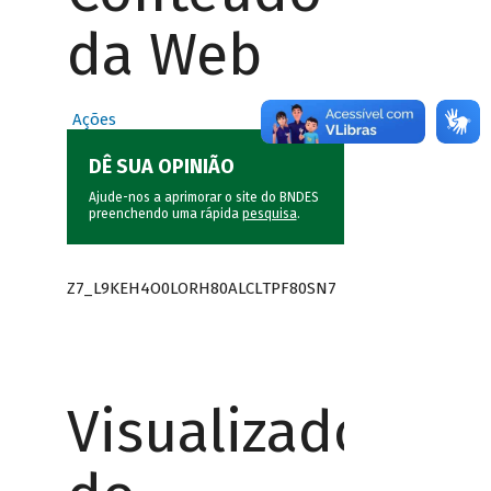
da Web
Ações
DÊ SUA OPINIÃO
Ajude-nos a aprimorar o site do BNDES
preenchendo uma rápida
pesquisa
.
Z7_L9KEH4O0LORH80ALCLTPF80SN7
Visualizador