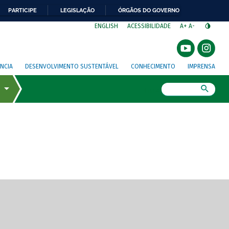
PARTICIPE
LEGISLAÇÃO
ÓRGÃOS DO GOVERNO
⁣
ENGLISH
ACESSIBILIDADE
A+
A-
NCIA
DESENVOLVIMENTO SUSTENTÁVEL
CONHECIMENTO
IMPRENSA
Busca
gem de tela