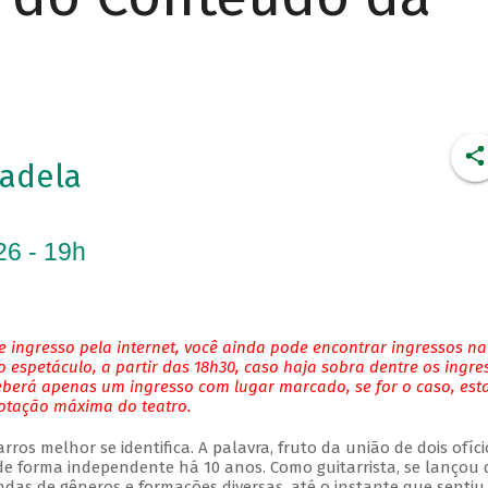
adela
26 - 19h
 ingresso pela internet, você ainda pode encontrar ingressos na
 espetáculo, a partir das 18h30, caso haja sobra dentre os ingre
eberá apenas um ingresso com lugar marcado, se for o caso, es
lotação máxima do teatro.
ros melhor se identifica. A palavra, fruto da união de dois ofíci
 forma independente há 10 anos. Como guitarrista, se lançou 
das de gêneros e formações diversas, até o instante que sentiu