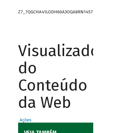
Z7_7QGCHA41LODH60A3OQA8RN1457
Visualizador
do
Conteúdo
da Web
Ações
VEJA TAMBÉM