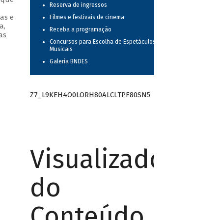
Reserva de ingressos
as e
Filmes e festivais de cinema
a,
Receba a programação
as
Concursos para Escolha de Espetáculos
Musicais
Galeria BNDES
Z7_L9KEH4O0LORH80ALCLTPF80SN5
Visualizador
do
Conteúdo