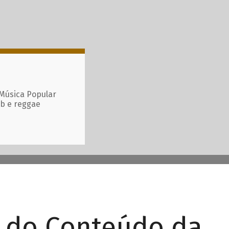
 Música Popular
ub e reggae
r do Conteúdo da