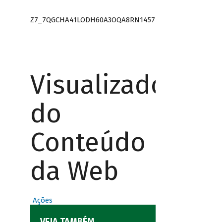
Z7_7QGCHA41LODH60A3OQA8RN1457
Visualizador
do
Conteúdo
da Web
Ações
VEJA TAMBÉM