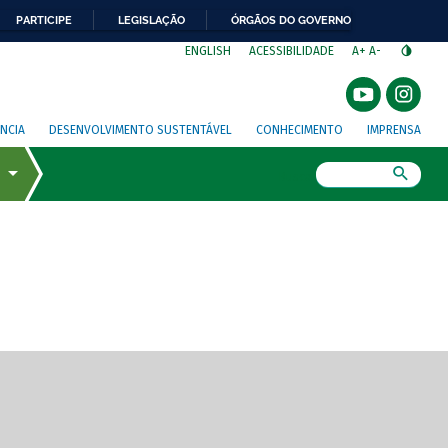
PARTICIPE
LEGISLAÇÃO
ÓRGÃOS DO GOVERNO
⁣
ENGLISH
ACESSIBILIDADE
A+
A-
NCIA
DESENVOLVIMENTO SUSTENTÁVEL
CONHECIMENTO
IMPRENSA
Busca
gem de tela