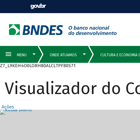
Z7_L9KEH4O0LORH80ALCLTPF80S71
Visualizador do 
Ações
Destaques Prin