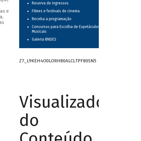
Reserva de ingressos
as e
Filmes e festivais de cinema
a,
Receba a programação
as
Concursos para Escolha de Espetáculos
Musicais
Galeria BNDES
Z7_L9KEH4O0LORH80ALCLTPF80SN5
Visualizador
do
Conteúdo