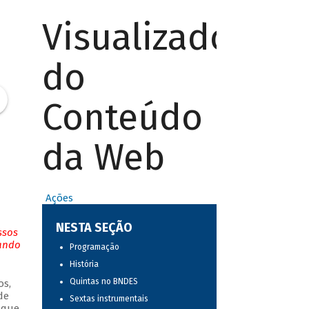
Visualizador
do
Conteúdo
da Web
Ações
NESTA SEÇÃO
ssos
tando
Programação
História
Quintas no BNDES
os,
de
Sextas instrumentais
 que