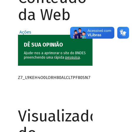
da Web
Ações
DÊ SUA OPINIÃO
Ajude-nos a aprimorar o site do BNDES
preenchendo uma rápida
pesquisa
.
Z7_L9KEH4O0LORH80ALCLTPF80SN7
Visualizador