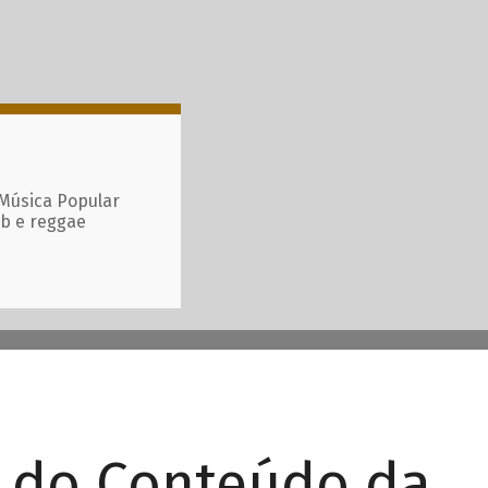
 Música Popular
ub e reggae
r do Conteúdo da