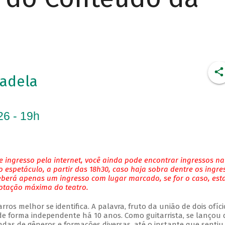
adela
26 - 19h
 ingresso pela internet, você ainda pode encontrar ingressos na
 espetáculo, a partir das 18h30, caso haja sobra dentre os ingre
eberá apenas um ingresso com lugar marcado, se for o caso, es
lotação máxima do teatro.
ros melhor se identifica. A palavra, fruto da união de dois ofíci
 forma independente há 10 anos. Como guitarrista, se lançou 
das de gêneros e formações diversas, até o instante que sentiu