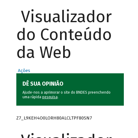
Visualizador
do Conteúdo
da Web
Ações
DÊ SUA OPINIÃO
Ajude-nos a aprimorar o site do BNDES preenchendo
uma rápida
pesquisa
.
Z7_L9KEH4O0LORH80ALCLTPF80SN7