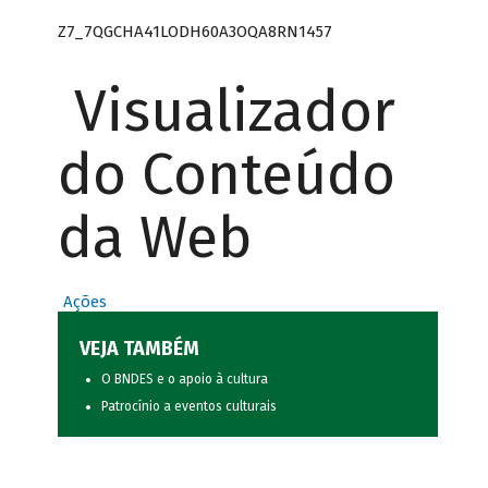
Z7_7QGCHA41LODH60A3OQA8RN1457
Visualizador
do Conteúdo
da Web
Ações
VEJA TAMBÉM
O BNDES e o apoio à cultura
Patrocínio a eventos culturais