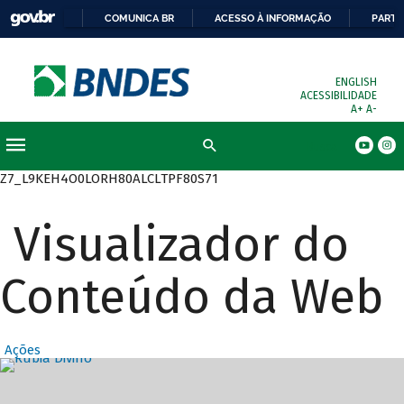
COMUNICA BR
ACESSO À INFORMAÇÃO
PARTI
ENGLISH
ACESSIBILIDADE
A+
A-
Busca
Z7_L9KEH4O0LORH80ALCLTPF80S71
Visualizador do
Conteúdo da Web
Ações
Destaques Prin