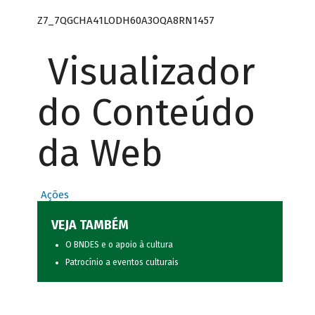
Z7_7QGCHA41LODH60A3OQA8RN1457
Visualizador
do Conteúdo
da Web
Ações
VEJA TAMBÉM
O BNDES e o apoio à cultura
Patrocínio a eventos culturais