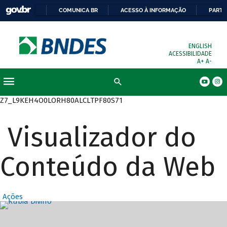
COMUNICA BR
ACESSO À INFORMAÇÃO
PARTI
ENGLISH
ACESSIBILIDADE
A+
A-
Busca
Z7_L9KEH4O0LORH80ALCLTPF80S71
Visualizador do
Conteúdo da Web
Ações
Destaques Prin