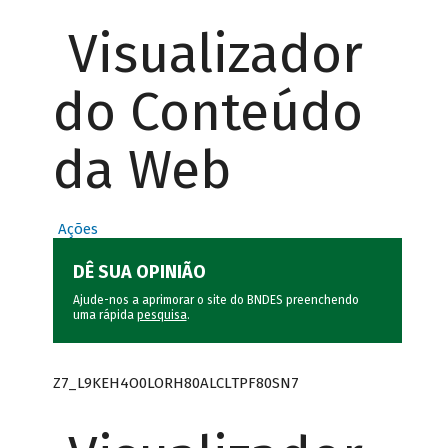
Visualizador
do Conteúdo
da Web
Ações
DÊ SUA OPINIÃO
Ajude-nos a aprimorar o site do BNDES preenchendo
uma rápida
pesquisa
.
Z7_L9KEH4O0LORH80ALCLTPF80SN7