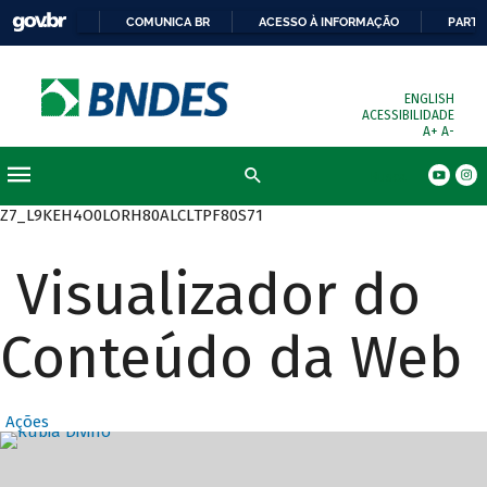
COMUNICA BR
ACESSO À INFORMAÇÃO
PARTI
ENGLISH
ACESSIBILIDADE
A+
A-
Busca
Z7_L9KEH4O0LORH80ALCLTPF80S71
Visualizador do
Conteúdo da Web
Ações
Destaques Prin