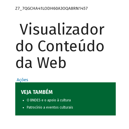
Z7_7QGCHA41LODH60A3OQA8RN1457
Visualizador
do Conteúdo
da Web
Ações
VEJA TAMBÉM
O BNDES e o apoio à cultura
Patrocínio a eventos culturais