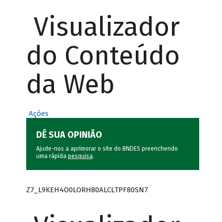
Visualizador
do Conteúdo
da Web
Ações
DÊ SUA OPINIÃO
Ajude-nos a aprimorar o site do BNDES preenchendo
uma rápida
pesquisa
.
Z7_L9KEH4O0LORH80ALCLTPF80SN7