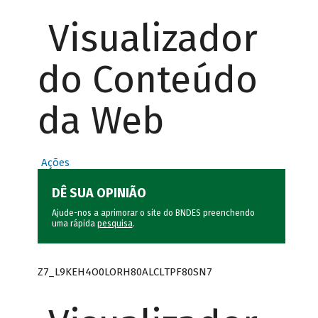
Visualizador
do Conteúdo
da Web
Ações
DÊ SUA OPINIÃO
Ajude-nos a aprimorar o site do BNDES preenchendo
uma rápida
pesquisa
.
Z7_L9KEH4O0LORH80ALCLTPF80SN7