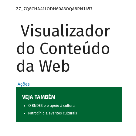
Z7_7QGCHA41LODH60A3OQA8RN1457
Visualizador
do Conteúdo
da Web
Ações
VEJA TAMBÉM
O BNDES e o apoio à cultura
Patrocínio a eventos culturais