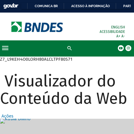
COMUNICA BR
ACESSO À INFORMAÇÃO
PARTI
ENGLISH
ACESSIBILIDADE
A+
A-
Busca
Z7_L9KEH4O0LORH80ALCLTPF80S71
Visualizador do
Conteúdo da Web
Ações
Destaques Prin