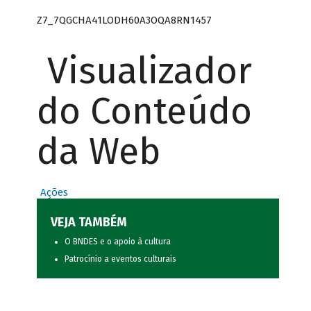
Z7_7QGCHA41LODH60A3OQA8RN1457
Visualizador
do Conteúdo
da Web
Ações
VEJA TAMBÉM
O BNDES e o apoio à cultura
Patrocínio a eventos culturais