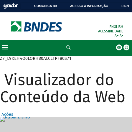
COMUNICA BR
ACESSO À INFORMAÇÃO
PARTI
ENGLISH
ACESSIBILIDADE
A+
A-
Busca
Z7_L9KEH4O0LORH80ALCLTPF80S71
Visualizador do
Conteúdo da Web
Ações
Destaques Prin