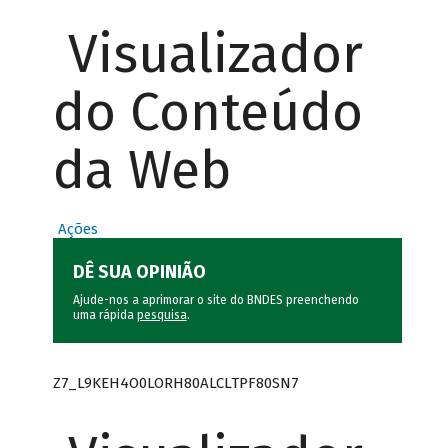
Visualizador
do Conteúdo
da Web
Ações
DÊ SUA OPINIÃO
Ajude-nos a aprimorar o site do BNDES preenchendo
uma rápida
pesquisa
.
Z7_L9KEH4O0LORH80ALCLTPF80SN7