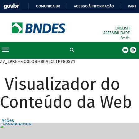
COMUNICA BR
ACESSO À INFORMAÇÃO
PARTI
ENGLISH
ACESSIBILIDADE
A+
A-
Busca
Z7_L9KEH4O0LORH80ALCLTPF80S71
Visualizador do
Conteúdo da Web
Ações
Destaques Prin