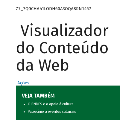
Z7_7QGCHA41LODH60A3OQA8RN1457
Visualizador
do Conteúdo
da Web
Ações
VEJA TAMBÉM
O BNDES e o apoio à cultura
Patrocínio a eventos culturais