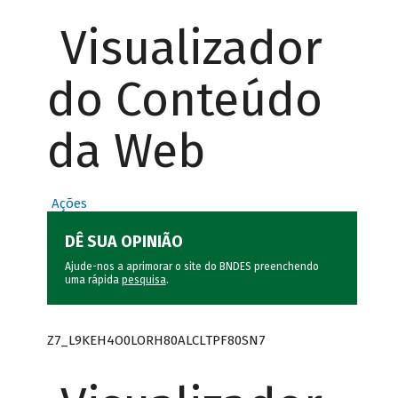
Visualizador
do Conteúdo
da Web
Ações
DÊ SUA OPINIÃO
Ajude-nos a aprimorar o site do BNDES preenchendo
uma rápida
pesquisa
.
Z7_L9KEH4O0LORH80ALCLTPF80SN7