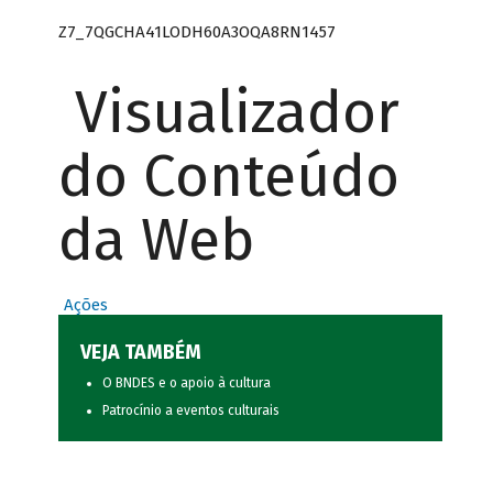
Z7_7QGCHA41LODH60A3OQA8RN1457
Visualizador
do Conteúdo
da Web
Ações
VEJA TAMBÉM
O BNDES e o apoio à cultura
Patrocínio a eventos culturais