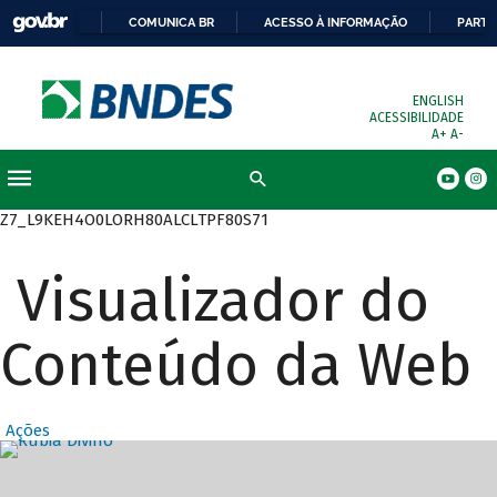
COMUNICA BR
ACESSO À INFORMAÇÃO
PARTI
ENGLISH
ACESSIBILIDADE
A+
A-
Busca
Z7_L9KEH4O0LORH80ALCLTPF80S71
Visualizador do
Conteúdo da Web
Ações
Destaques Prin