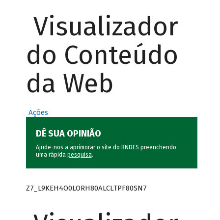
Visualizador
do Conteúdo
da Web
Ações
DÊ SUA OPINIÃO
Ajude-nos a aprimorar o site do BNDES preenchendo
uma rápida
pesquisa
.
Z7_L9KEH4O0LORH80ALCLTPF80SN7